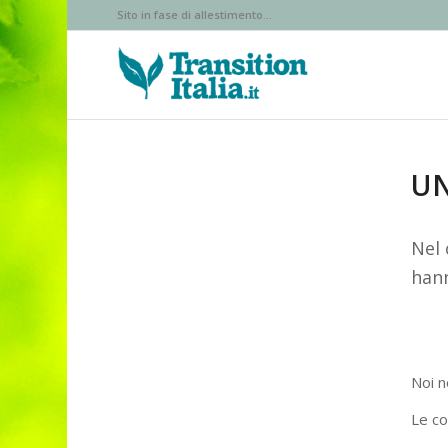
Sito in fase di allestimento...
UN
Nel 
hann
Noi n
Le co