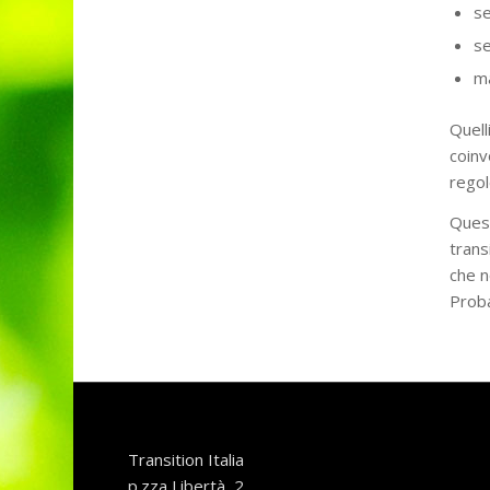
se
se
m
Quell
coinv
regol
Quest
trans
che n
Proba
Transition Italia
p.zza Libertà, 2