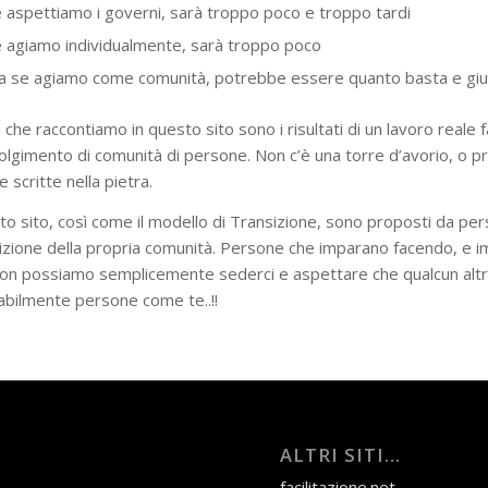
 aspettiamo i governi, sarà troppo poco e troppo tardi
 agiamo individualmente, sarà troppo poco
a se agiamo come comunità, potrebbe essere quanto basta e giu
i che raccontiamo in questo sito sono i risultati di un lavoro reale
olgimento di comunità di persone. Non c’è una torre d’avorio, o pr
e scritte nella pietra.
o sito, così come il modello di Transizione, sono proposti da per
izione della propria comunità. Persone che imparano facendo, e
on possiamo semplicemente sederci e aspettare che qualcun altro 
bilmente persone come te..!!
ALTRI SITI…
facilitazione.net