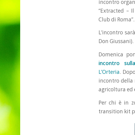
incontro organi
“Extracted – I
Club di Roma”.
L’incontro sar
Don Giussani).
Domenica pome
incontro sul
L’Orteria
. Dopo
incontro della
agricoltura ed
Per chi è in z
transition kit 