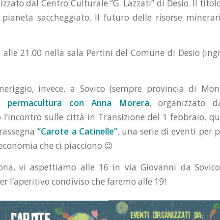
zzato dal Centro Culturale “G. Lazzati” di Desio. Il titolo
l pianeta saccheggiato. Il futuro delle risorse minerar
à alle 21.00 nella sala Pertini del Comune di Desio (ing
riggio, invece, a Sovico (sempre provincia di Mon
la permacultura con Anna Morera
, organizzato da
 l’incontro sulle città in Transizione del 1 febbraio, q
 rassegna
“Carote a Catinelle”
, una serie di eventi per p
 economia che ci piacciono 😉
ona, vi aspettiamo alle 16 in via Giovanni da Sovic
per l’aperitivo condiviso che faremo alle 19!