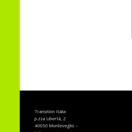
Transition Italia
p.zza Libertà, 2
40050 Monteveglio –