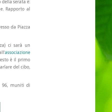
 della serata è:
ie. Rapporto al
resso da Piazza
za) ci sarà un
ll’
associazione
uesto è il primo
arlare del cibo,
o 96, muniti di