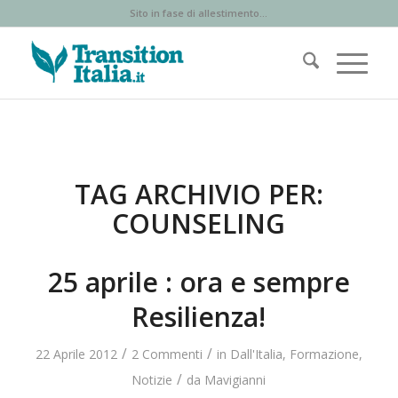
Sito in fase di allestimento...
TAG ARCHIVIO PER:
COUNSELING
25 aprile : ora e sempre
Resilienza!
/
/
22 Aprile 2012
2 Commenti
in
Dall'Italia
,
Formazione
,
/
Notizie
da
Mavigianni