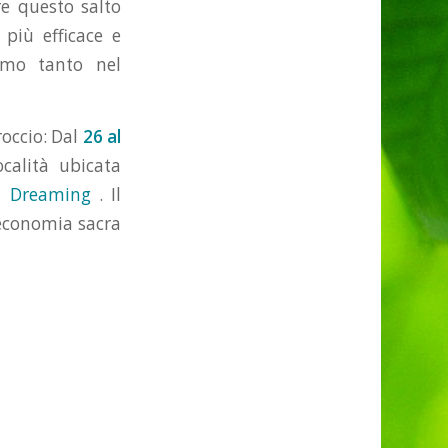
re questo salto
più efficace e
amo tanto nel
occio: Dal
26 al
calità ubicata
n Dreaming
. Il
’economia sacra