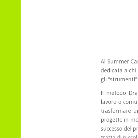
Al Summer Camp
dedicata a chi
gli “strumenti”
Il metodo Dra
lavoro o comun
trasformare un
progetto in mod
successo del p
tratta di picco