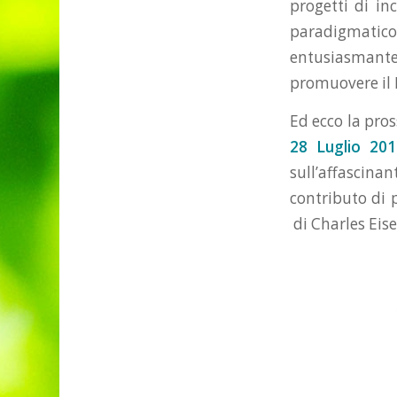
progetti di in
paradigmatico
entusiasmant
promuovere il 
Ed ecco la pro
28 Luglio 20
sull’affascina
contributo di 
di Charles Eise