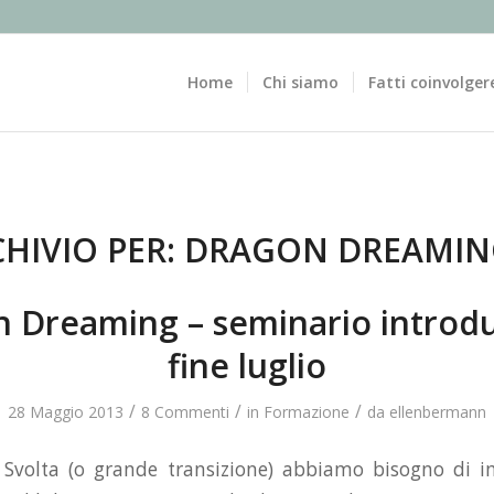
Home
Chi siamo
Fatti coinvolger
HIVIO PER:
DRAGON DREAMIN
 Dreaming – seminario introdu
fine luglio
/
/
/
28 Maggio 2013
8 Commenti
in
Formazione
da
ellenbermann
 Svolta (o grande transizione) abbiamo bisogno di i