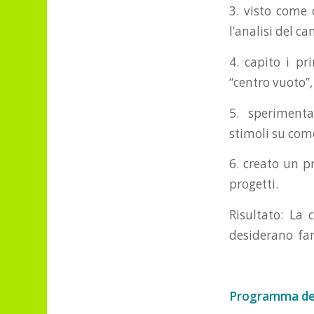
3. visto come 
l’analisi del ca
4. capito i pr
“centro vuoto”,
5. sperimentat
stimoli su come
6. creato un p
progetti.
Risultato: La
desiderano far
.
Programma det