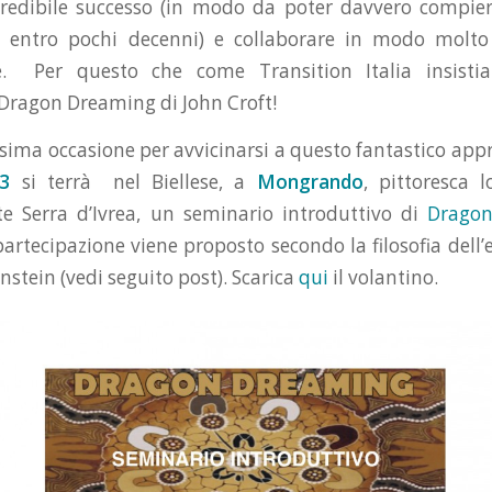
credibile successo (in modo da poter davvero compie
 entro pochi decenni) e collaborare in modo molto 
e. Per questo che come Transition Italia insisti
Dragon Dreaming di John Croft!
ssima occasione per avvicinarsi a questo fantastico appr
13
si terrà nel Biellese, a
Mongrando
,
pittoresca lo
nte Serra d’Ivrea, un seminario introduttivo di
Drago
partecipazione viene proposto secondo la filosofia dell
nstein (vedi seguito post). Scarica
qui
il volantino.