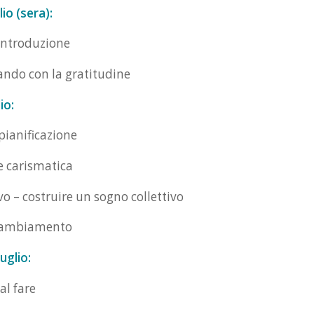
io (sera):
Introduzione
iando con la gratitudine
io:
pianificazione
 carismatica
ivo – costruire un sogno collettivo
 cambiamento
uglio:
al fare