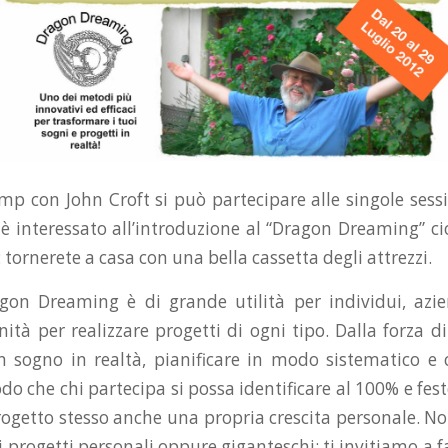
 con John Croft si può partecipare alle singole sessi
 è interessato all’introduzione al “Dragon Dreaming” ci
: tornerete a casa con una bella cassetta degli attrezzi.
gon Dreaming è di grande utilità per individui, azie
ità per realizzare progetti di ogni tipo. Dalla forza di
 sogno in realtà, pianificare in modo sistematico e c
o che chi partecipa si possa identificare al 100% e fest
rogetto stesso anche una propria crescita personale. No
li progetti personali oppure giganteschi: ti invitiamo a f