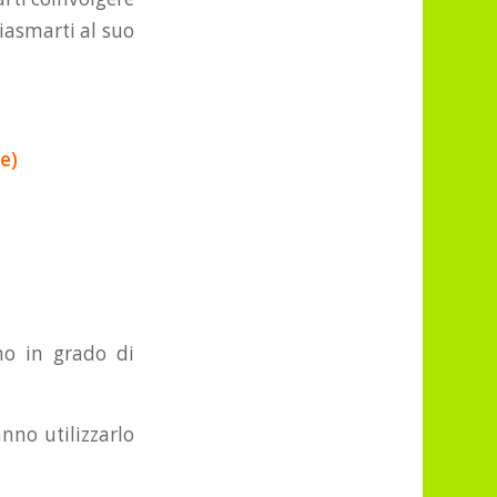
iasmarti al suo
e)
no in grado di
nno utilizzarlo