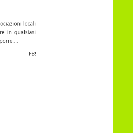
ciazioni locali
re in qualsiasi
oporre….
o FB!