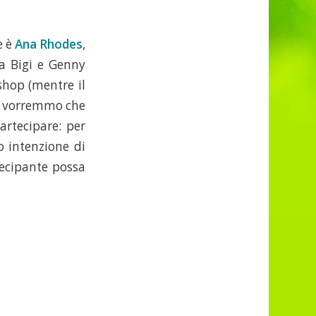
e è
Ana Rhodes
,
ia Bigi e Genny
shop (mentre il
ma vorremmo che
artecipare: per
o intenzione di
ecipante possa