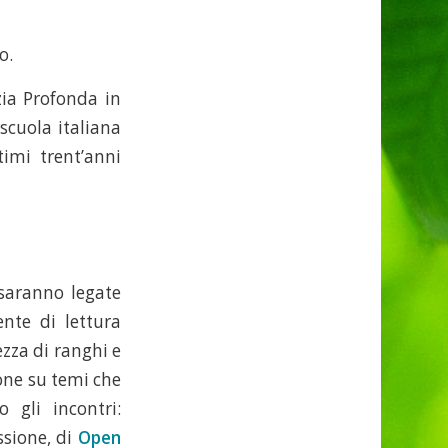
o.
zia Profonda in
scuola italiana
timi trent’anni
saranno legate
ente di lettura
zza di ranghi e
ione su temi che
 gli incontri:
sione, di
Open