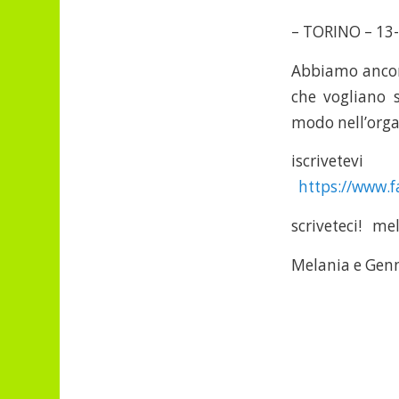
– TORINO – 13
Abbiamo ancora
che vogliano s
modo nell’orga
iscr
https://www.
scriveteci! m
Melania e Gen