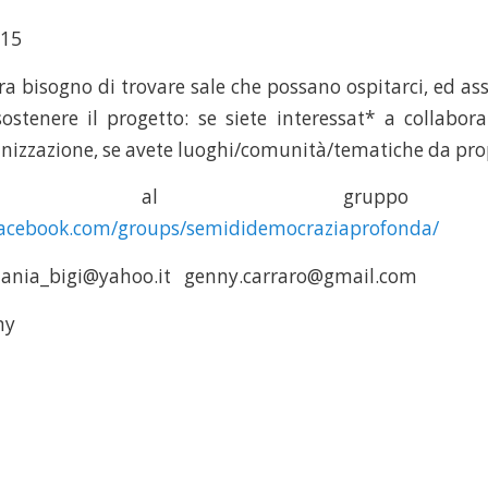
-15
 bisogno di trovare sale che possano ospitarci, ed asso
ostenere il progetto: se siete interessat* a collabora
nizzazione, se avete luoghi/comunità/tematiche da pr
ivetevi al grupp
facebook.com/groups/semididemocraziaprofonda/
elania_bigi@yahoo.it genny.carraro@gmail.com
ny