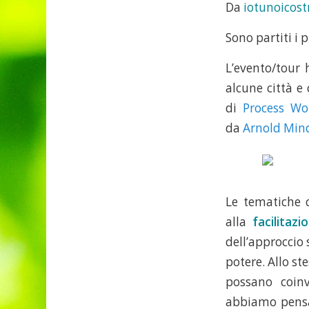
Da
iotunoicos
Sono partiti i p
L’evento/tour 
alcune città e
di
Process W
da
Arnold Mind
Le tematiche 
alla
facilitazi
dell’approccio
potere. Allo st
possano coinv
abbiamo pensa