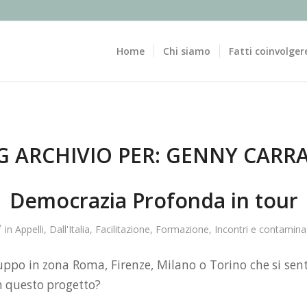
Home
Chi siamo
Fatti coinvolger
G ARCHIVIO PER:
GENNY CARR
Democrazia Profonda in tour
/
in
Appelli
,
Dall'Italia
,
Facilitazione
,
Formazione
,
Incontri e contamina
uppo in zona Roma, Firenze, Milano o Torino che si sen
n questo progetto?