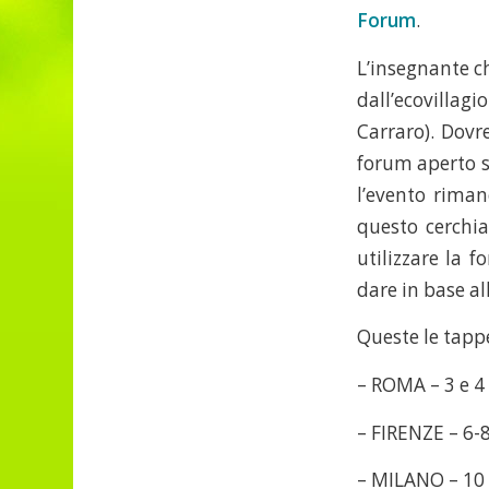
Forum
.
L’insegnante c
dall’ecovillagi
Carraro). Dovr
forum aperto s
l’evento riman
questo cerchia
utilizzare la f
dare in base al
Queste le tapp
– ROMA – 3 e 4
– FIRENZE – 6-
– MILANO – 10 