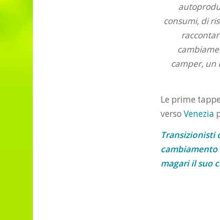
autoproduzi
consumi, di ris
raccontare
cambiament
camper, un l
Le prime tapp
verso
Venezia
Transizionisti 
cambiamento da
magari il suo 