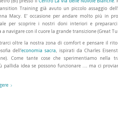
etro (BI) presso il
Centro La Via delle Nuvole Bianche
.
nsition Training già avuto un piccolo assaggio dell
nna Macy. E’ occasione per andare molto più in pro
ale per scoprire i nostri doni interiori e prepararc
a navigare con il cuore la grande transizione (Great Tu
rarci oltre la nostra zona di comfort e pensare il ri
sofia dell’
economia sacra
, ispirati da Charles Eisenst
ione). Come tante cose che sperimentiamo nella tr
ù pallida idea se possono funzionare …. ma ci prov
gere