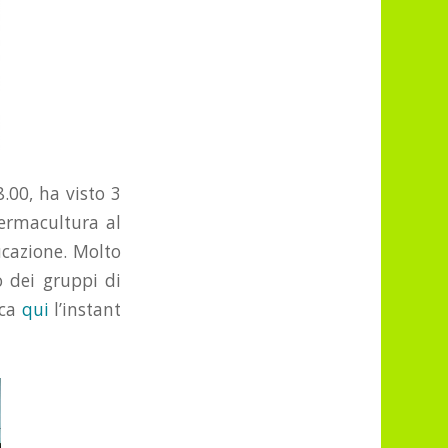
.00, ha visto 3
permacultura al
ucazione. Molto
o dei gruppi di
ica
qui
l’instant