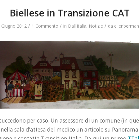
Biellese in Transizione CAT
/
/
/
 Giugno 2012
1 Commento
in
Dall'Italia
,
Notizie
da
ellenberma
 succedono per caso. Un assessore di un comune (in que
 nella sala d’attesa del medico un articolo su Panorama
izione e contatta Transition Italia. Da qui un primo
TTa