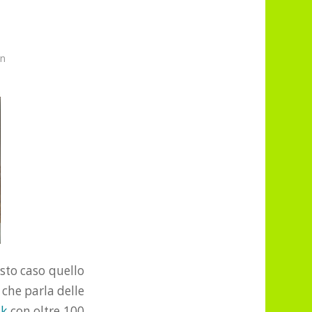
nn
sto caso quello
 che parla delle
lk
con oltre 100