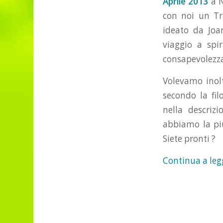
Aprile 2013
a N
con noi un Tra
ideato da Joa
viaggio a spir
consapevolezza 
Volevamo inolt
secondo la filo
nella descriz
abbiamo la pi
Siete pronti ?
Continua a leg