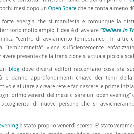
 pochi mesi dopo un
Open Space
che ne conta almeno 40
a forte energia che si manifesta e comunque la distr
erritorio molto ampio, l’idea è di avviare
“Biellese in T
gnifica “centro di avviamento
temporaneo
“. In altre 
a “temporaneità” viene sufficientemente enfatizza
avere presente che la transizione si attua a piccola scal
 un
blog
dove diversi editori raccontano cosa sta su
ità e danno approfondimenti chiave dei temi della t
tivo è aiutare a creare rete e far nascere le prime iniziat
ogni primo venerdì del mese ci sarà un “open evening”
 accoglienza di nuove persone che si avvicineranno 
 evening
è stato proprio venerdì scorso. E’ stato verame