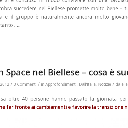
 e si è concluso in modo conviviale con una tavolat
mbra succedere nel Biellese promette molto bene – tu
ta e il gruppo è naturalmente ancora molto giovan
tanto …..
 Space nel Biellese – cosa è s
/
/
/
 2012
3 Commenti
in
Approfondimenti
,
Dall'Italia
,
Notizie
da
ell
sa oltre 40 persone hanno passato la giornata per 
 far fronte ai cambiamenti e favorire la transizione ne