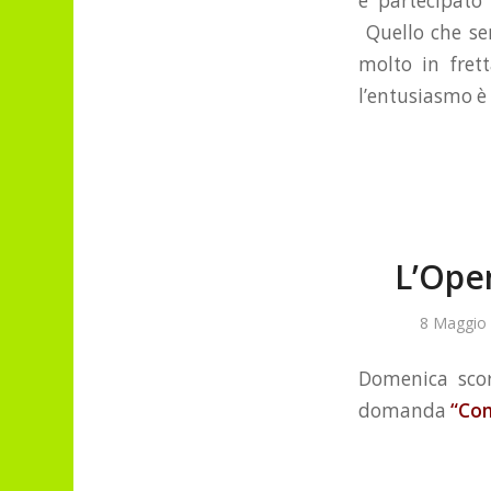
e partecipato
Quello che se
molto in fret
l’entusiasmo è 
L’Open
8 Maggio
Domenica scor
domanda
“Come