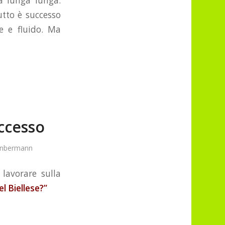
a lunga lunga.
tto è successo
e e fluido. Ma
uccesso
enbermann
lavorare sulla
l Biellese?”