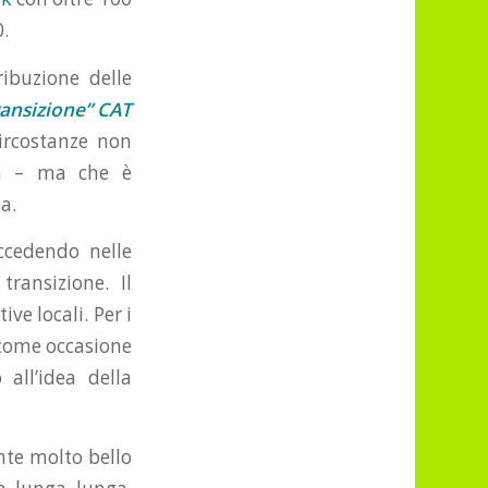
.
ibuzione delle
ransizione” CAT
circostanze non
ta – ma che è
a.
ccedendo nelle
ransizione. Il
ive locali. Per i
 come occasione
all’idea della
nte molto bello