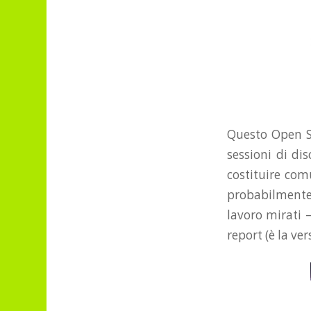
Questo Open Sp
sessioni di di
costituire com
probabilmente 
lavoro mirati –
report (è la ve