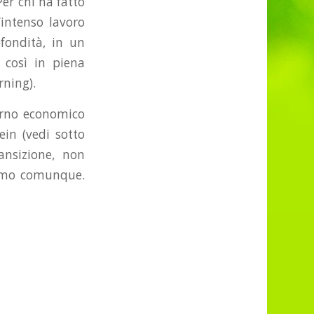
 Per chi ha fatto
’intenso lavoro
fondità, in un
i così in piena
rning).
torno economico
ein (vedi sotto
ansizione, non
iamo comunque.