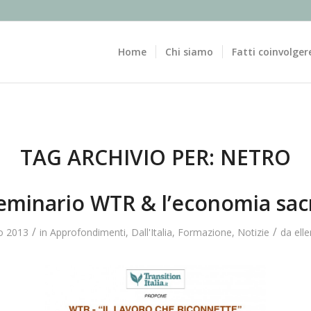
Home
Chi siamo
Fatti coinvolger
TAG ARCHIVIO PER:
NETRO
eminario WTR & l’economia sac
/
/
o 2013
in
Approfondimenti
,
Dall'Italia
,
Formazione
,
Notizie
da
ell