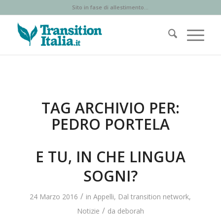
Sito in fase di allestimento...
TAG ARCHIVIO PER:
PEDRO PORTELA
E TU, IN CHE LINGUA
SOGNI?
/
24 Marzo 2016
in
Appelli
,
Dal transition network
,
/
Notizie
da
deborah