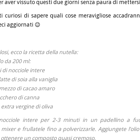
r aver vissuto questi due giorni senza paura di mettersi
i curiosi di sapere quali cose meravigliose accadra
eci aggiornati 😉
losi, ecco la ricetta della nutella:
lo da 200 ml:
 di nocciole intere
atte di soia alla vaniglia
 mezzo di cacao amaro
ucchero di canna
 extra vergine di oliva
 nocciole intere per 2-3 minuti in un padellino a fu
l mixer e frullatele fino a polverizzarle. Aggiungete l’oli
ad ottenere un composto quasi cremoso.