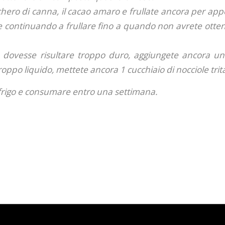
cchero di canna, il cacao amaro e frullate ancora per ap
atte continuando a frullare fino a quando non avrete ott
 dovesse risultare troppo duro, aggiungete ancora un f
troppo liquido, mettete ancora 1 cucchiaio di nocciole trit
frigo e consumare entro una settimana.