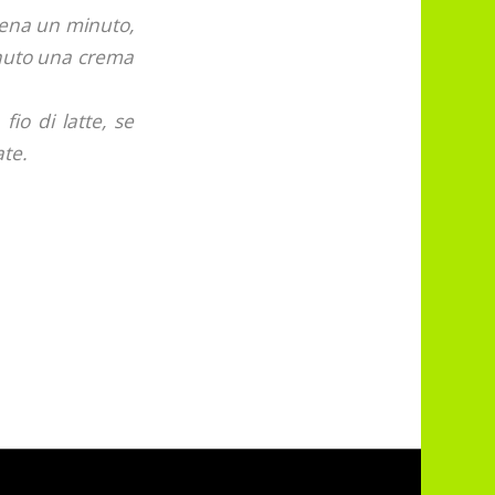
pena un minuto,
enuto una crema
io di latte, se
ate.