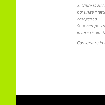
2) Unite lo zu
poi unite il l
omogenea.
Se il composto
invece risulta 
Conservare in 