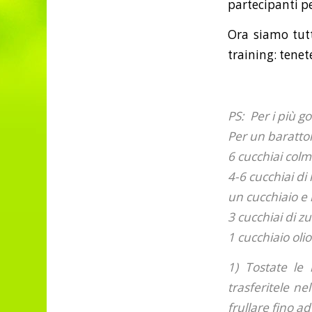
partecipanti pe
Ora siamo tutt
training: tenet
PS: Per i più go
Per un baratto
6 cucchiai colmi
4-6 cucchiai di l
un cucchiaio e
3 cucchiai di z
1 cucchiaio olio
1) Tostate le
trasferitele ne
frullare fino 