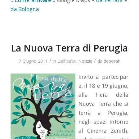
:: Come arrivare ::
Google Maps –
da Ferrara
e
da Bologna
La Nuova Terra di Perugia
/
/
7 Giugno 2011
in
Dall'Italia
,
Notizie
da
deborah
Invito a partecipar
e, il 18 e 19 giugno,
alla Fiera della
Nuova Terra che si
terrà a Perugia,
negli spazi intorno
al Cinema Zenith,