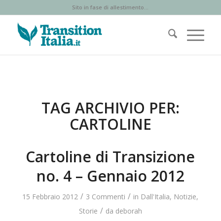
Sito in fase di allestimento...
TAG ARCHIVIO PER:
CARTOLINE
Cartoline di Transizione
no. 4 – Gennaio 2012
/
/
15 Febbraio 2012
3 Commenti
in
Dall'Italia
,
Notizie
,
/
Storie
da
deborah