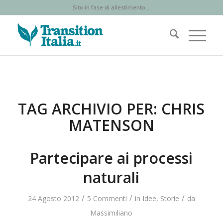
Sito in fase di allestimento...
TAG ARCHIVIO PER:
CHRIS
MATENSON
Partecipare ai processi
naturali
/
/
/
24 Agosto 2012
5 Commenti
in
Idee
,
Storie
da
Massimiliano