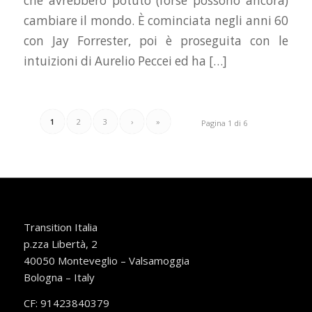
che avrebbero potuto (forse possono ancora)
cambiare il mondo. È cominciata negli anni 60
con Jay Forrester, poi è proseguita con le
intuizioni di Aurelio Peccei ed ha […]
1
2
3
›
»
Pagina 1 di 6
Transition Italia
p.zza Libertà, 2
40050 Monteveglio – Valsamoggia
Bologna – Italy
CF: 91423840379