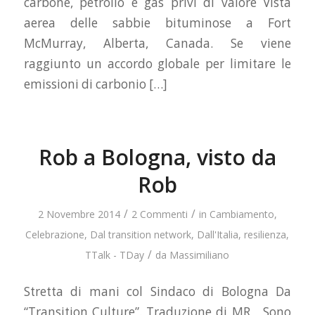
carbone, petrolio e gas privi di valore Vista
aerea delle sabbie bituminose a Fort
McMurray, Alberta, Canada. Se viene
raggiunto un accordo globale per limitare le
emissioni di carbonio […]
Rob a Bologna, visto da
Rob
/
/
2 Novembre 2014
2 Commenti
in
Cambiamento
,
Celebrazione
,
Dal transition network
,
Dall'Italia
,
resilienza
,
/
TTalk - TDay
da
Massimiliano
Stretta di mani col Sindaco di Bologna Da
“Transition Culture”. Traduzione di MR Sono