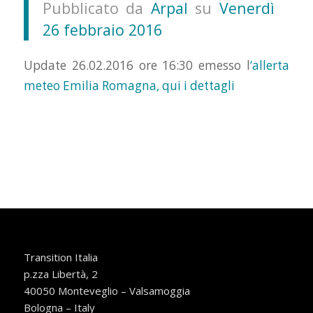
Pubblicato da
Arpal
su
Venerdì
26 febbraio 2016
Update 26.02.2016 ore 16:30 emesso l
‘allerta
meteo Emilia Romagna, qui i dettagli
Transition Italia
p.zza Libertà, 2
40050 Monteveglio – Valsamoggia
Bologna – Italy