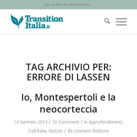
Sito in fase di allestimento...
TAG ARCHIVIO PER:
ERRORE DI LASSEN
Io, Montespertoli e la
neocorteccia
/
/
14 Gennaio 2013
10 Commenti
in
Approfondimenti
,
/
Dall'Italia
,
Notizie
da
Cristiano Bottone