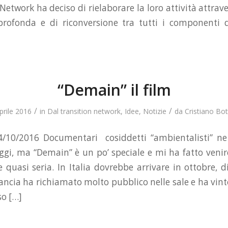
Network ha deciso di rielaborare la loro attività attra
 profonda e di riconversione tra tutti i componenti d
“Demain” il film
/
/
prile 2016
in
Dal transition network
,
Idee
,
Notizie
da
Cristiano Bo
 4/10/2016 Documentari cosiddetti “ambientalisti” ne
oggi, ma “Demain” è un po’ speciale e mi ha fatto venire
 quasi seria. In Italia dovrebbe arrivare in ottobre, di
ancia ha richiamato molto pubblico nelle sale e ha vint
o […]