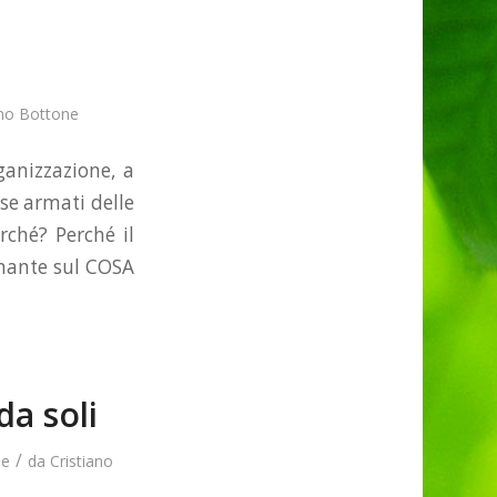
ano Bottone
ganizzazione, a
se armati delle
rché? Perché il
inante sul COSA
da soli
/
se
da
Cristiano