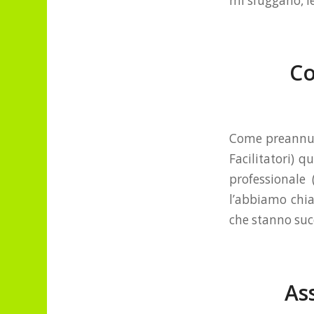
mi sfuggano, l
Co
Come preannunc
Facilitatori) 
professionale 
l’abbiamo chia
che stanno suc
As