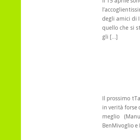
Il 15 aprile so
l’accoglientis
degli amici di
quello che si 
gli […]
Il prossimo tTa
in verità forse
meglio (Manu
BenMivoglio e F