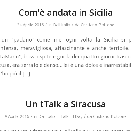
Com’è andata in Sicilia
/
/
24 Aprile 2016
in
Dall'Italia
da
Cristiano Bottone
i un “padano” come me, ogni volta la Sicilia si 
ntensa, meravigliosa, affascinante e anche terribil
LaManu”, boss, ospite e guida dei quattro giorni trascor
cusa, era serrato e denso… lei è una dolce e inarrestab
’ho più il […]
Un tTalk a Siracusa
/
/
9 Aprile 2016
in
Dall'Italia
,
TTalk - TDay
da
Cristiano Bottone