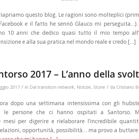
 riapriamo questo blog. Le ragioni sono molteplici (prim
Facebook e il fatto he sennò Glauco mi perseguita…). 
no 10 anni che dedico quasi tutto il mio tempo all’
nsizione e alla sua pratica nel mondo reale e credo […]
ntorso 2017 – L’anno della svol
/
/
ggio 2017
in
Dal transition network
,
Notizie
,
Storie
da
Cristiano 
 ora dopo una settimana intensissima con gli hubster
le persone che ci hanno ospitati a Santorso. M
mesi per digerire e rielaborare l’incredibile quanti
relazioni, opportunità, possibilità… ma provo a buttare