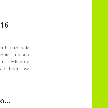
016
 Internazionale
tazione in modo
obre a Milano e
a le tante cose
do…