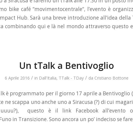
no a Siracusa e faremo un tTalk alle 17:30 in un posto 
simo bike café “movimentocentrale“, l’evento è organizz
 Impact Hub. Sarà una breve introduzione all’idea della 
sta combinando qui e là nel mondo attraverso questo 
Un tTalk a Bentivoglio
/
/
6 Aprile 2016
in
Dall'Italia
,
TTalk - TDay
da
Cristiano Bottone
lk è programmato per il giorno 17 aprile a Bentivoglio 
 ce ne scappa uno anche uno a Siracusa (?) di cui magari
uuuu?), questo è il link Facebook all’evento o
uno in Transizione. Sono ancora un po’ indeciso se fare 