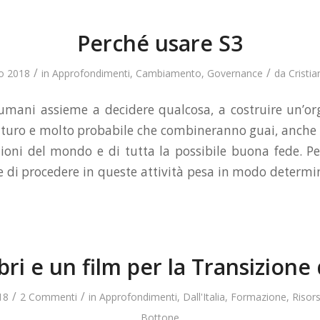
Perché usare S3
/
/
o 2018
in
Approfondimenti
,
Cambiamento
,
Governance
da
Cristi
umani assieme a decidere qualcosa, a costruire un’or
 futuro e molto probabile che combineranno guai, anche 
zioni del mondo e di tutta la possibile buona fede. Pe
 di procedere in queste attività pesa in modo determ
bri e un film per la Transizione 
/
/
18
2 Commenti
in
Approfondimenti
,
Dall'Italia
,
Formazione
,
Risor
Bottone