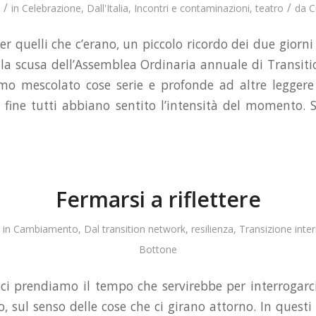
/
/
in
Celebrazione
,
Dall'Italia
,
Incontri e contaminazioni
,
teatro
da
C
er quelli che c’erano, un piccolo ricordo dei due giorni
 la scusa dell’Assemblea Ordinaria annuale di Transiti
o mescolato cose serie e profonde ad altre leggere
 fine tutti abbiano sentito l’intensità del momento. 
Fermarsi a riflettere
in
Cambiamento
,
Dal transition network
,
resilienza
,
Transizione inter
Bottone
 prendiamo il tempo che servirebbe per interrogarci
, sul senso delle cose che ci girano attorno. In questi