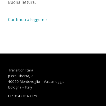
Buona lettura.
Continua a leggere
Transition Italia
p.zza Libertà, 2
40050 Monteveglio – Valsamoggia
Bologna – Italy
CF: 91423840379