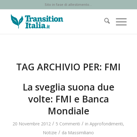
Sito in fase di allestimento...
TAG ARCHIVIO PER:
FMI
La sveglia suona due
volte: FMI e Banca
Mondiale
/
/
20 Novembre 2012
5 Commenti
in
Approfondimenti
,
/
Notizie
da
Massimiliano