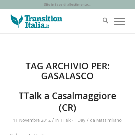
Sito in fase di allestimento...
TAG ARCHIVIO PER:
GASALASCO
TTalk a Casalmaggiore
(CR)
/
/
11 Novembre 2012
in
TTalk - TDay
da
Massimiliano