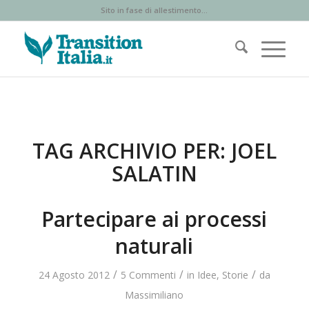
Sito in fase di allestimento...
TAG ARCHIVIO PER:
JOEL
SALATIN
Partecipare ai processi
naturali
/
/
/
24 Agosto 2012
5 Commenti
in
Idee
,
Storie
da
Massimiliano