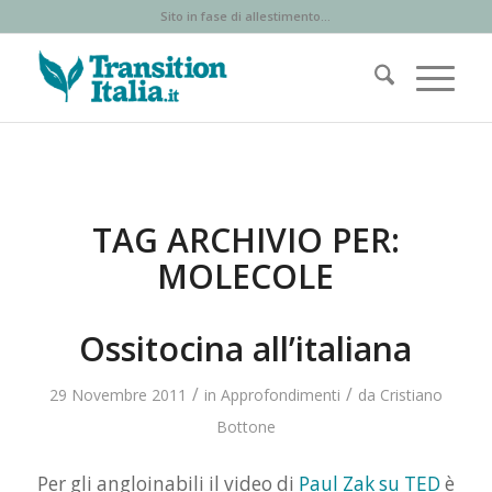
Sito in fase di allestimento...
TAG ARCHIVIO PER:
MOLECOLE
Ossitocina all’italiana
/
/
29 Novembre 2011
in
Approfondimenti
da
Cristiano
Bottone
Per gli angloinabili il video di
Paul Zak su TED
è