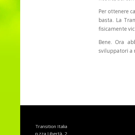
Per ottenere c
basta. La Tra
fisicamente vic
Bene. Ora ab
sviluppatori a 
Transition Italia
p.zza Libertà, 2