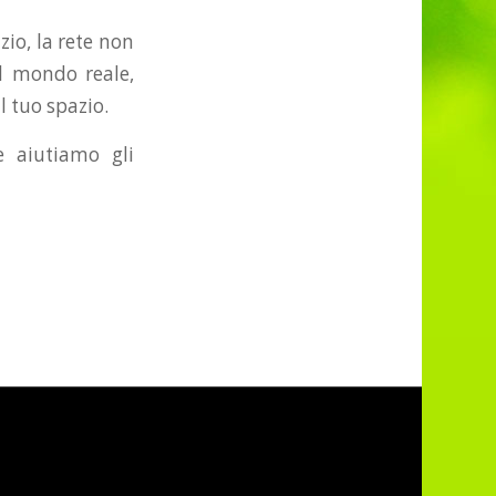
io, la rete non
l mondo reale,
l tuo spazio.
 aiutiamo gli