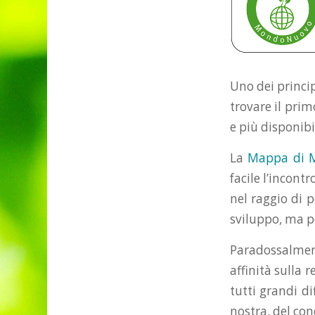
Uno dei princip
trovare il prim
e più disponibi
La
Mappa di 
facile l’incont
nel raggio di p
sviluppo, ma p
Paradossalment
affinità sulla 
tutti grandi di
nostra, del con