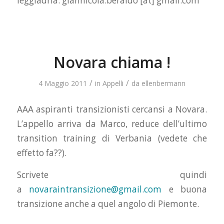
leggiadria: giannicola.beraldo [at] gmail.com
Novara chiama !
/
/
4 Maggio 2011
in
Appelli
da
ellenbermann
AAA aspiranti transizionisti cercansi a Novara.
L’appello arriva da Marco, reduce dell’ultimo
transition training di Verbania (vedete che
effetto fa??).
Scrivete quindi
a
novaraintransizione@gmail.com
e buona
transizione anche a quel angolo di Piemonte.