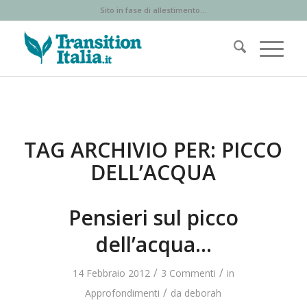
Sito in fase di allestimento...
TAG ARCHIVIO PER:
PICCO
DELL’ACQUA
Pensieri sul picco
dell’acqua…
/
/
14 Febbraio 2012
3 Commenti
in
/
Approfondimenti
da
deborah