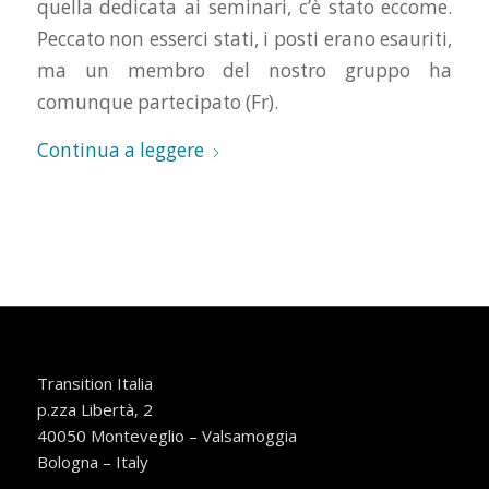
quella dedicata ai seminari, c’è stato eccome.
Peccato non esserci stati, i posti erano esauriti,
ma un membro del nostro gruppo ha
comunque partecipato (Fr).
Continua a leggere
Transition Italia
p.zza Libertà, 2
40050 Monteveglio – Valsamoggia
Bologna – Italy