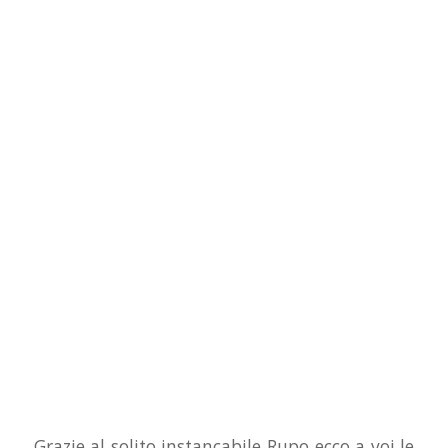
Grazie al solito instancabile Rupo ecco a voi le