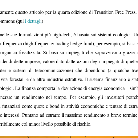
iamente questo articolo per la
quarta edizione di Transition Free Press
.
Commons (
qui
i dettagli
)
nelle sue formulazioni più high-tech, è basata sui sistemi ecologici. 
 frequenza (high-frequency trading hedge fund), per esempio, si basa sul
organica fossilizzata. Si basa su impiegati che sopravvivono grazie a
dendi delle imprese, valore dato dalle azioni degli impiegati di quell
er e sistemi di telecomunicazione) che dipendono (a qualche livell
ività forestali e da altre industrie estrattive. Il sistema finanziario è s
cologici. La finanza comporta la deviazione di energia economica – simb
enerare un rendimento nel tempo. Per esempio, gli investitori potre
i finanziari come quote e bond in attività economiche e tentare di estrar
e interessi. Puntano ad estrarre il massimo rendimento a breve termine
ribilmente col minor livello possibile di rischio.