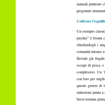
naturali piuttosto 
progettare strumenti
Coltivare l’equili
Un esempio classico
payday” è fissata c
chiedendogli i mag
comunità intorno a 
fluviale già fragil
occupi di pesca o 
complessivo. Un ‘f
con loro per miglio
questo genere di i
istituzione punta a
breve termine prima