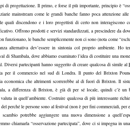
pi di progettazione. Il primo, e forse il più importante, principio è “oss
anziarie mainstream come le grandi banche fanno poca attenzione alle 
le quali discendono e i loro progettisti di certo non interagiscono c
icativo. Offrono prodotti e servizi standardizzati, a prescindere da dove
 non funzionano, le banche semplicemente non ci sono (nota come “esclus
anza alternativa dev’essere in sintonia col proprio ambiente. Ho t
tival di Shambala, dove abbiamo esaminato l’idea di costituire una mone
val. Diversi partecipanti hanno suggerito di creare qualcosa di simile al
ta per il commercio nel sud di Londra. Il punto del Brixton Poun
gia economica che altrimenti scorrerebbe al di fuori di Brixton. Il si
ala, a differenza di Brixton, è già di per sé locale, quindi c’è un
 valuta in quell’ambiente. Costruire qualcosa di più interessante rich
del perché le persone sono al festival (non è per fini commerciali, pe
i scambio potrebbe aggiungere una nuova dimensione a quell’espe
remmo chiamarla “osservazione partecipata”, dove ci si impegna in una