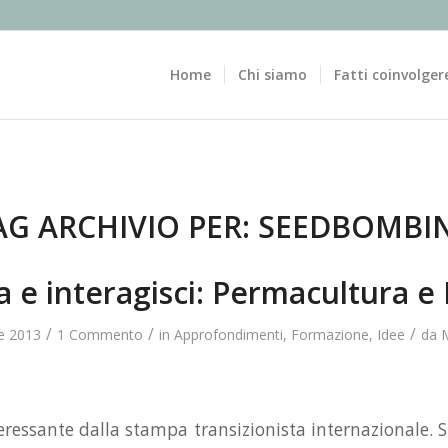
Home
Chi siamo
Fatti coinvolger
AG ARCHIVIO PER:
SEEDBOMBI
 e interagisci: Permacultura e
/
/
/
e 2013
1 Commento
in
Approfondimenti
,
Formazione
,
Idee
da
eressante dalla stampa transizionista internazionale. S