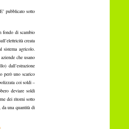
 E’ pubblicato sotto
Un fondo di scambio
l’elettricità creata
l sistema agricolo.
e aziende che usano
o) dall’estrazione
tato però uno scarico
olizzata coi soldi –
bbero deviare soldi
ne dei ritorni sotto
, da una quantità di