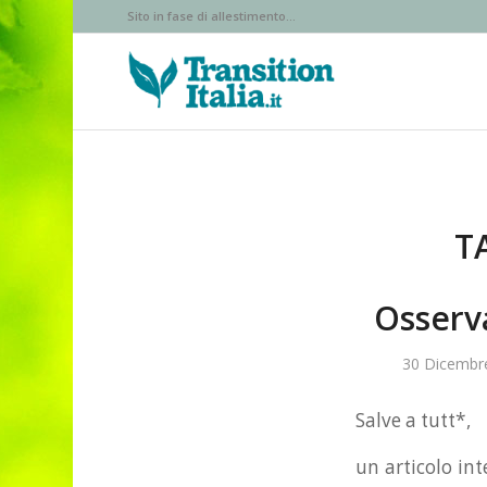
Sito in fase di allestimento...
T
Osserva
30 Dicembr
Salve a tutt*,
un articolo int