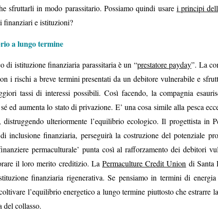
che sfruttarli in modo parassitario. Possiamo quindi usare
i principi de
 finanziari e istituzioni?
brio a lungo termine
 di istituzione finanziaria parassitaria è un “
prestatore payday
”. La co
on i rischi a breve termini presentati da un debitore vulnerabile e sfrut
giori tassi di interessi possibili. Così facendo, la compagnia esauris
sé ed aumenta lo stato di privazione. E’ una cosa simile alla pesca ecc
e, distruggendo ulteriormente l’equilibrio ecologico. Il progettista in 
di inclusione finanziaria, perseguirà la costruzione del potenziale pro
inanziere permaculturale’ punta così al rafforzamento dei debitori vul
rare il loro merito creditizio. La
Permaculture Credit Union
di Santa 
stituzione finanziaria rigenerativa. Se pensiamo in termini di energi
 coltivare l’equilibrio energetico a lungo termine piuttosto che estrarre 
 del collasso.