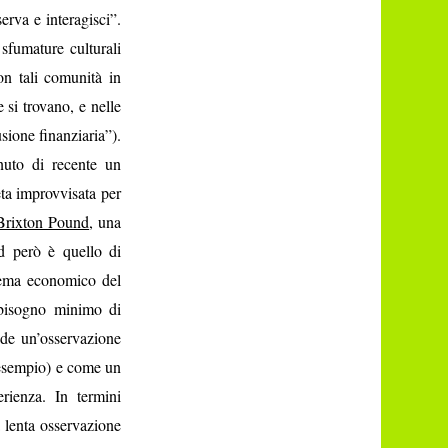
erva e interagisci”.
sfumature culturali
on tali comunità in
 si trovano, e nelle
ione finanziaria”).
enuto di recente un
ta improvvisata per
Brixton Pound
, una
d però è quello di
stema economico del
 bisogno minimo di
iede un’osservazione
r esempio) e come un
rienza. In termini
 lenta osservazione