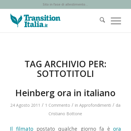
Sito in fase di allestimento...
TAG ARCHIVIO PER:
SOTTOTITOLI
Heinberg ora in italiano
/
/
/
24 Agosto 2011
1 Commento
in
Approfondimenti
da
Cristiano Bottone
Il filmato
postato qualche giorno fa è
ora