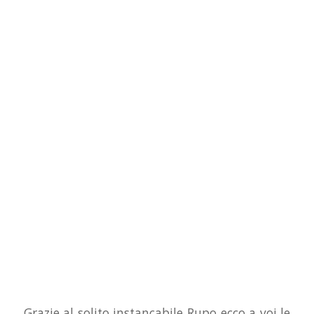
Grazie al solito instancabile Rupo ecco a voi le