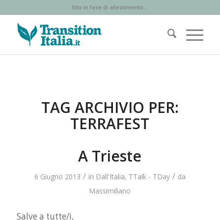
Sito in fase di allestimento...
TAG ARCHIVIO PER:
TERRAFEST
A Trieste
/
/
6 Giugno 2013
in
Dall'Italia
,
TTalk - TDay
da
Massimiliano
Salve a tutte/i,