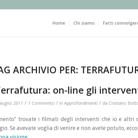
Home
Chi siamo
Fatti coinvolger
AG ARCHIVIO PER:
TERRAFUTU
errafutura: on-line gli interven
/
/
/
Giugno 2011
1 Commento
in
Approfondimenti
da
Cristiano Bott
ento” trovate i filmati degli interventi che io e altri
gio. Se avevate voglia di venire e non avete potuto, ecco
ona visione
.