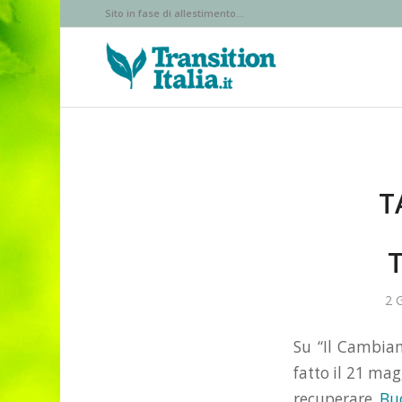
Sito in fase di allestimento...
T
T
2 
Su “Il Cambiam
fatto il 21 mag
recuperare.
Bu