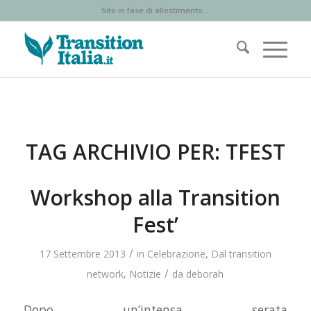
Sito in fase di allestimento...
TAG ARCHIVIO PER:
TFEST
Workshop alla Transition
Fest’
/
17 Settembre 2013
in
Celebrazione
,
Dal transition
/
network
,
Notizie
da
deborah
Dopo un’intensa serata