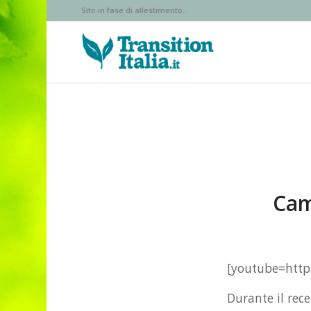
Sito in fase di allestimento...
Cam
[youtube=htt
Durante il rece