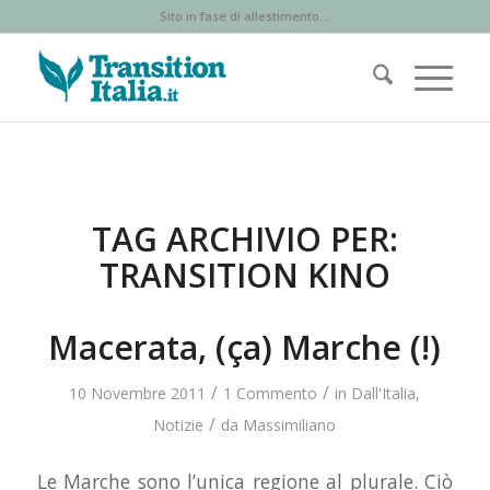
Sito in fase di allestimento...
TAG ARCHIVIO PER:
TRANSITION KINO
Macerata, (ça) Marche (!)
/
/
10 Novembre 2011
1 Commento
in
Dall'Italia
,
/
Notizie
da
Massimiliano
Le Marche sono l’unica regione al plurale. Ciò