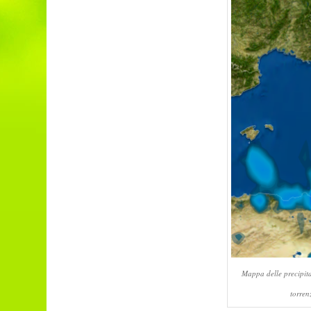
Mappa delle precipita
torren