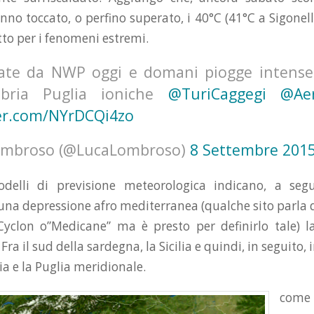
no toccato, o perfino superato, i 40°C (41°C a Sigonell
etto per i fenomeni estremi.
te da NWP oggi e domani piogge intense s
abria Puglia ioniche
@TuriCaggegi
@Ae
ter.com/NYrDCQi4zo
lombroso (@LucaLombroso)
8 Settembre 201
delli di previsione meteorologica indicano, a segui
una depressione afro mediterranea (qualche sito parla d
Cyclon o”Medicane” ma è presto per definirlo tale) la
Fra il sud della sardegna, la Sicilia e quindi, in seguito
ia e la Puglia meridionale.
come