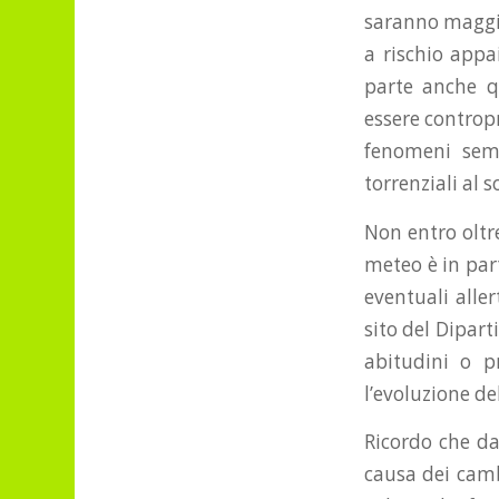
saranno maggio
a rischio appa
parte anche qu
essere contropr
fenomeni semp
torrenziali al s
Non entro oltre
meteo è in part
eventuali allert
sito del Dipart
abitudini o p
l’evoluzione de
Ricordo che da
causa dei camb