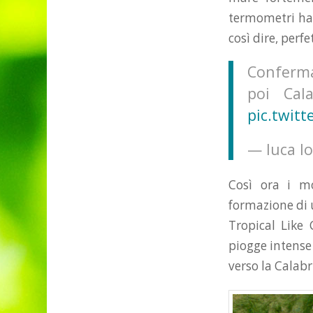
termometri han
così dire, perf
Conferma
poi Cal
pic.twit
— luca 
Così ora i mo
formazione di 
Tropical Like 
piogge intense 
verso la Calabr