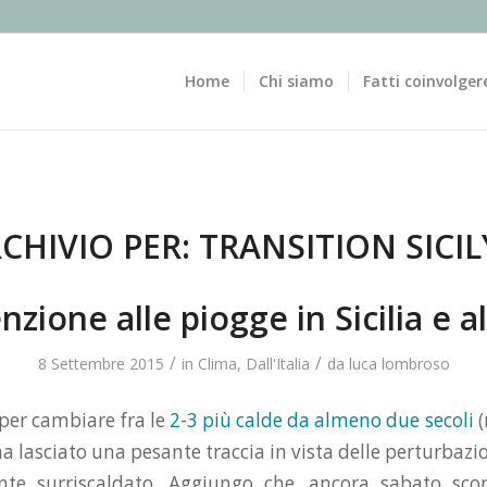
Home
Chi siamo
Fatti coinvolger
CHIVIO PER:
TRANSITION SICI
nzione alle piogge in Sicilia e a
/
/
8 Settembre 2015
in
Clima
,
Dall'Italia
da
luca lombroso
 per cambiare fra le
2-3 più calde da almeno due secoli
(
ha lasciato una pesante traccia in vista delle perturbazio
te surriscaldato. Aggiungo che, ancora sabato scorso