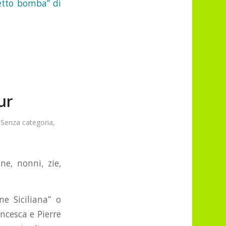
fetto bomba” di
ur
,
Senza categoria
,
ne, nonni, zie,
e Siciliana” o
ncesca e Pierre