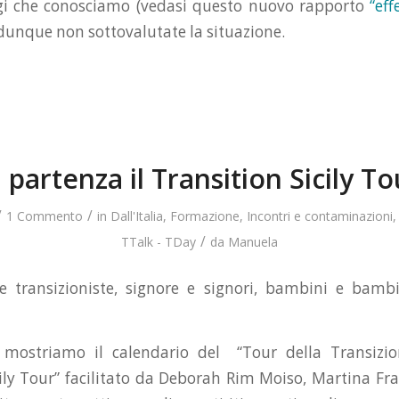
regi che conosciamo (vedasi questo nuovo rapporto
“ef
 dunque non sottovalutate la situazione.
n partenza il Transition Sicily To
/
/
1 Commento
in
Dall'Italia
,
Formazione
,
Incontri e contaminazioni
/
TTalk - TDay
da
Manuela
 e transizioniste, signore e signori, bambini e bambi
 mostriamo il calendario del “Tour della Transizion
cily Tour” facilitato da Deborah Rim Moiso, Martina Fra