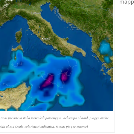
mappe
zioni previste in italia mercoledì pomeriggio; bel tempo al nord, piogge anche
ziali al sud (scala colorimetri indicativa, fucsia: piogge estreme)