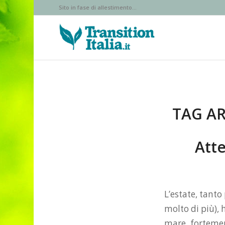
Sito in fase di allestimento...
TAG AR
Atte
L’estate, tanto
molto di più), 
mare fortemen