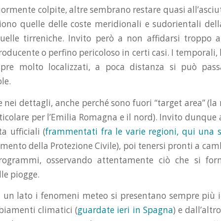
rmente colpite, altre sembrano restare quasi all’asciut
iono quelle delle coste meridionali e sudorientali della
elle tirreniche. Invito però a non affidarsi troppo a
oducente o perfino pericoloso in certi casi. I temporali, 
re molto localizzati, a poca distanza si può pas
ole.
 nei dettagli, anche perché sono fuori “target area” (l
icolare per l’Emilia Romagna e il nord). Invito dunque 
a ufficiali (
frammentati fra le varie regioni, qui una s
imento della Protezione Civile), poi tenersi pronti a cam
rogrammi, osservando attentamente ciò che si for
lle piogge.
 un lato i fenomeni meteo si presentano sempre più 
iamenti climatici (
guardate ieri in Spagna
) e dall’altr