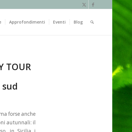
e
Approfondimenti
Eventi
Blog
LY TOUR
l sud
ma forse anche
ni autunnali: il
, in Sicilia i