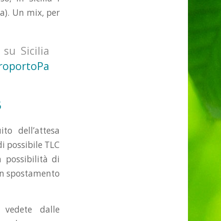
a). Un mix, per
u Sicilia
roportoPa
5
to dell’attesa
i possibile TLC
 possibilità di
, in spostamento
 vedete dalle