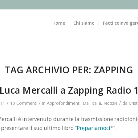
Home
Chi siamo
Fatti coinvolger
TAG ARCHIVIO PER:
ZAPPING
Luca Mercalli a Zapping Radio 
/
/
/
011
10 Commenti
in
Approfondimenti
,
Dall'Italia
,
Notizie
da
Cris
Mercalli è intervenuto durante la trasmissione radiofon
 presentare il suo ultimo libro “
Prepariamoci
*”.