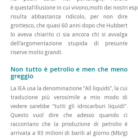
è
questa
l’illusione
in
cui
vivono,molti
dei
nostri
esp
risulta abbastanza ridicolo, per non dire
grottesco,
che
quasi 60
anni
dopo
che
Hubbert
lo aveva chiarito
ci
sia
ancora
chi
si
avvalga
dell’argomentazione stupida
di
presunte
riserve molto grandi.
Non tutto è petrolio e men che meno
greggio
La IEA usa la denominazione “All liquids”, la cui
traduzione più verosimile a mio modo di
vedere sarebbe “tutti gli idrocarburi liquidi”.
Questo vuol dire che adesso quando ci
raccontano che la produzione di petrolio è
arrivata a 93 milioni di barili al giorno (Mb/g)