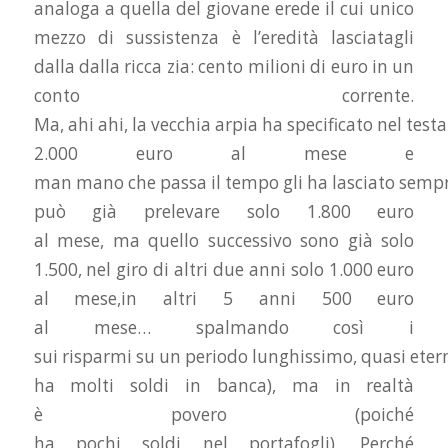
analoga a quella del giovane erede il cui unico
mezzo di sussistenza è l’eredità lasciatagli
dalla dalla ricca zia: cento milioni di euro in un
conto corrente.
Ma,
ahi
ahi,
la
vecchia
arpia
ha
specificato
nel
test
2.000 euro al
mese
e
man
mano
che
passa
il
tempo
gli
ha
lasciato
semp
può già
prelevare
solo 1.800 euro
al
mese,
ma
quello
successivo
sono
già solo
1.500,
nel
giro
di
altri
due
anni
solo 1.000 euro
al
mese,
in
altri
5
anni
500 euro
al
mese…
spalmando
così i
sui
risparmi
su
un
periodo
lunghissimo,
quasi
eter
ha
molti
soldi
in
banca),
ma
in realtà
è
povero
(poiché
ha
pochi
soldi
nel
portafogli).
Perché