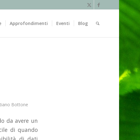
e
Approfondimenti
Eventi
Blog
stiano Bottone
odo da avere un
cile di quando
bilità di dati