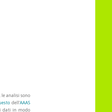
 le analisi sono
uesto
dell’
AAAS
 i dati in modo