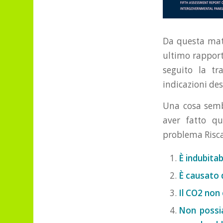
Da questa matt
ultimo rapporto
seguito la tr
indicazioni des
Una cosa semb
aver fatto qu
problema Risc
È indubitab
È causato 
Il CO2 non 
Non possia