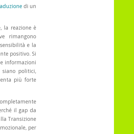
raduzione
di un
, la reazione è
ove rimangono
sensibilità e la
te positivo. Si
te informazioni
siano politici,
venta più forte
 completamente
erché il gap da
lla Transizione
 emozionale, per