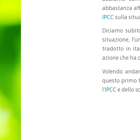
abbastanza aff
IPCC
sulla situ
Diciamo subito
situazione, l’
tradotto in it
azione che ha c
Volendo andare
questo primo f
l’
IPCC
e dello s