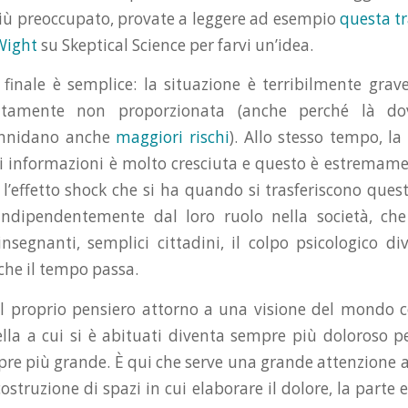
iù preoccupato, provate a leggere ad esempio
questa t
Wight
su Skeptical Science per farvi un’idea.
 finale è semplice: la situazione è terribilmente grave
utamente non proporzionata (anche perché là d
 annidano anche
maggiori rischi
). Allo stesso tempo, la 
di informazioni è molto cresciuta e questo è estremamen
 l’effetto shock che si ha quando si trasferiscono ques
indipendentemente dal loro ruolo nella società, che 
insegnanti, semplici cittadini, il colpo psicologico di
he il tempo passa.
 il proprio pensiero attorno a una visione del mondo
lla a cui si è abituati diventa sempre più doloroso p
re più grande. È qui che serve una grande attenzione a
 costruzione di spazi in cui elaborare il dolore, la parte