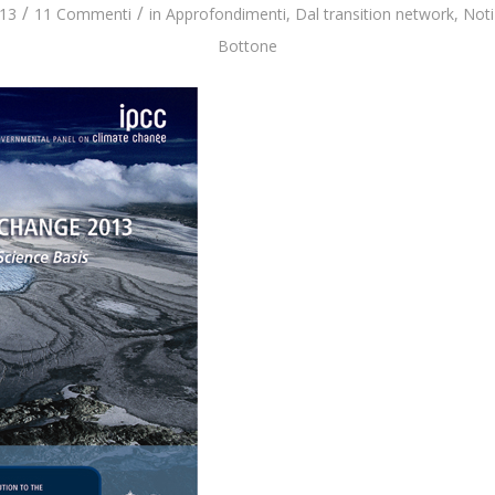
/
/
13
11 Commenti
in
Approfondimenti
,
Dal transition network
,
Noti
Bottone