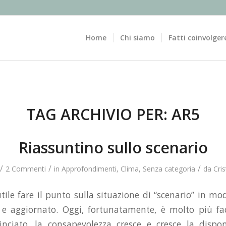
Home
Chi siamo
Fatti coinvolger
TAG ARCHIVIO PER:
AR5
Riassuntino sullo scenario
/
/
/
2 Commenti
in
Approfondimenti
,
Clima
,
Senza categoria
da
Cri
tile fare il punto sulla situazione di “scenario” in m
 e aggiornato. Oggi, fortunatamente, è molto più fa
ciato, la consapevolezza cresce e cresce la disponi