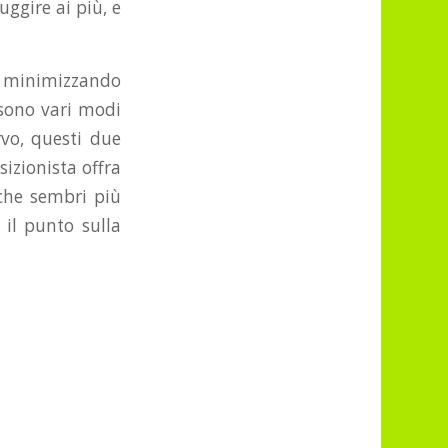
uggire ai più, e
i: minimizzando
 sono vari modi
rvo, questi due
izionista offra
che sembri più
 il punto sulla