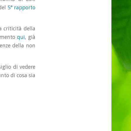
 del
5° rapporto
criticità della
ommento
qui
, già
uenze della non
iglio di vedere
unto di cosa sia