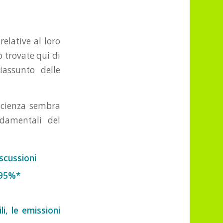
elative al loro
o trovate qui di
iassunto delle
scienza sembra
ndamentali del
iscussioni
 95%*
i, le emissioni