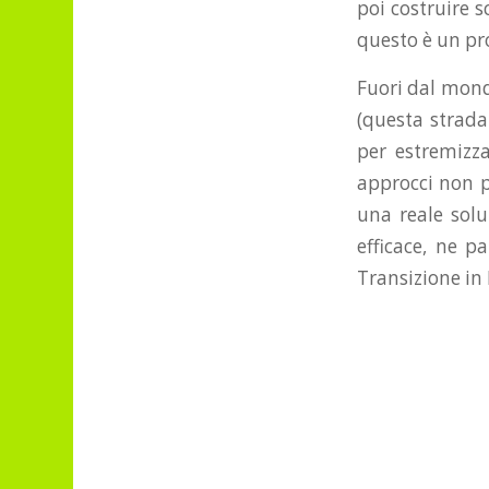
poi costruire s
questo è un p
Fuori dal mond
(questa strada
per estremizza
approcci non p
una reale sol
efficace, ne p
Transizione in 