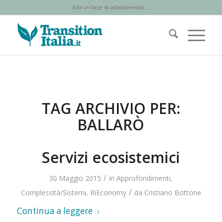
Sito in fase di allestimento...
TAG ARCHIVIO PER:
BALLARÒ
Servizi ecosistemici
/
30 Maggio 2015
in
Approfondimenti
,
/
Complessità/Sistemi
,
RiEconomy
da
Cristiano Bottone
Continua a leggere