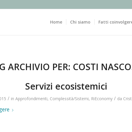
Home
Chi siamo
Fatti coinvolger
G ARCHIVIO PER:
COSTI NASCO
Servizi ecosistemici
/
/
015
in
Approfondimenti
,
Complessità/Sistemi
,
RiEconomy
da
Cris
gere