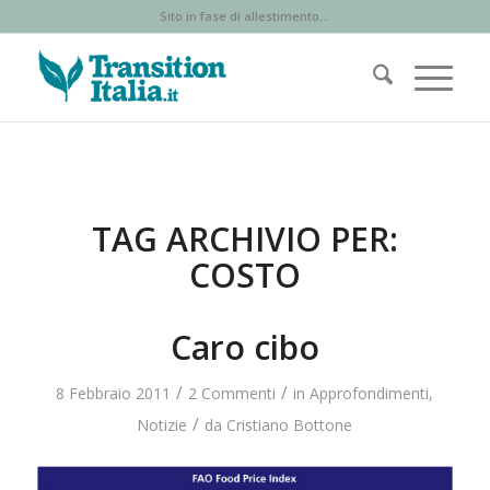
Sito in fase di allestimento...
TAG ARCHIVIO PER:
COSTO
Caro cibo
/
/
8 Febbraio 2011
2 Commenti
in
Approfondimenti
,
/
Notizie
da
Cristiano Bottone