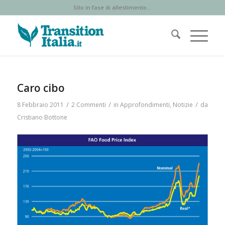
Sito in fase di allestimento...
Caro cibo
/
/
/
8 Febbraio 2011
2 Commenti
in
Approfondimenti
,
Notizie
da
Cristiano Bottone