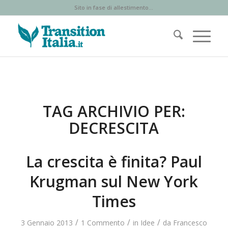
Sito in fase di allestimento...
TAG ARCHIVIO PER:
DECRESCITA
La crescita è finita? Paul
Krugman sul New York
Times
/
/
/
3 Gennaio 2013
1 Commento
in
Idee
da
Francesco