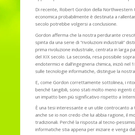
Di recente, Robert Gordon della Northwestern Un
economica probabilmente è destinata a rallentare
secolo potrebbe volgersi a conclusione.
Gordon afferma che la nostra perdurante cresci
spinta da una serie di “rivoluzioni industriali” d
prima rivoluzione industriale, centrata in larga pa
del XIX secolo. La seconda, resa possibile soprat
endotermici e dall’ingegneria chimica, iniziò nel 1
sulle tecnologie informatiche, distingue la nostra
E, come Gordon correttamente sottolinea, i ritorn
benché tangibili, sono stati molto meno ingenti d
un impatto ben più significativo rispetto a Intern
È una tesi interessante e un utile controcanto a t
anche se io non credo che lui abbia ragione, il 
tradizionali. Perché la risposta al tecno-pessimi
informatiche stia appena per iniziare e venga dall