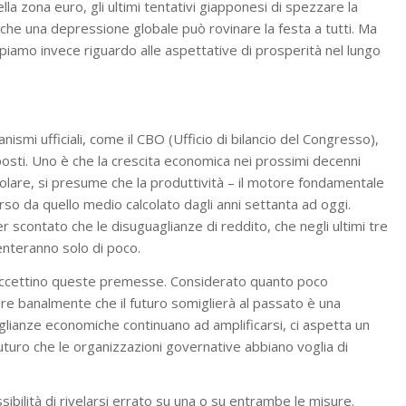
à della zona euro, gli ultimi tentativi giapponesi di spezzare la
che una depressione globale può rovinare la festa a tutti. Ma
piamo invece riguardo alle aspettative di prosperità nel lungo
ismi ufficiali, come il CBO (Ufficio di bilancio del Congresso),
sti. Uno è che la crescita economica nei prossimi decenni
icolare, si presume che la produttività – il motore fondamentale
rso da quello medio calcolato dagli anni settanta ad oggi.
r scontato che le disuguaglianze di reddito, che negli ultimi tre
enteranno solo di poco.
 accettino queste premesse. Considerato quanto poco
re banalmente che il futuro somiglierà al passato è una
uaglianze economiche continuano ad amplificarsi, ci aspetta un
i futuro che le organizzazioni governative abbiano voglia di
bilità di rivelarsi errato su una o su entrambe le misure.