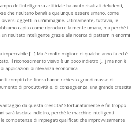
mpo dell’intelligenza artificiale ha avuto risultati deludenti,
cose che risultano banali a qualunque essere umano, come
diversi oggetti in un’immagine. Ultimamente, tuttavia, le
 abbiamo capito come riprodurre la mente umana, ma perché i
n risultato intelligente grazie alla ricerca di pattern in enormi
ra impeccabile […] Ma è molto migliore di qualche anno fa ed è
ato. Il riconoscimento visivo è un poco indietro […] ma non è
di applicazioni di rilevanza economica.
lti compiti che finora hanno richiesto grandi masse di
umento di produttività e, di conseguenza, una grande crescita
à vantaggio da questa crescita? Sfortunatamente è fin troppo
i sarà lasciata indietro, perché le macchine intelligenti
use le competenze di impiegati qualificati che improvvisamente