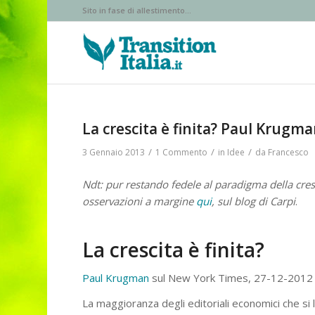
Sito in fase di allestimento...
La crescita è finita? Paul Krugm
/
/
/
3 Gennaio 2013
1 Commento
in
Idee
da
Francesco
Ndt: pur restando fedele al paradigma della cres
osservazioni a margine
qui
, sul blog di Carpi
.
La crescita è finita?
Paul Krugman
sul New York Times, 27-12-2012
La maggioranza degli editoriali economici che si l