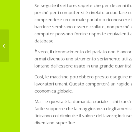
Se seguite il settore, sapete che per decenni il ca
perché per i computer si è rivelato arduo fare 
comprendere un normale parlato o riconoscere i 
barriere sembrano essere crollate, non perché
computer possono fornire risposte equivalenti a u
database.
Aggiornamento sul petrolio
È vero, il riconoscimento del parlato non è anco
ormai divenuto uno strumento seriamente utilizz
lontano dall’essere usato in una grande quantità 
Così, le macchine potrebbero presto eseguire mo
lavoratori umani. Questo comporterà un rapido a
economica globale.
Ma – e questa è la domanda cruciale – chi trarr
facile supporre che la maggioranza degli american
finiranno col diminuire il valore del lavoro; incl
diventano superflue.