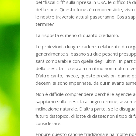
del “fiscal cliff” sulla ripresa in USA, le difficolt
deflazione. Questo focus è comprensibile, visto 
le nostre traversie attuali passeranno. Cosa sap
termine?
La risposta è: meno di quanto crediamo.
Le proiezioni a lunga scadenza elaborate da organ
generalmente si basano su due pesanti presuppo
sarà comparabile con quella degli ultimi. In part
della crescita – cresca a un ritmo non molto dive
D’altro canto, invece, queste previsioni danno pe
decenni si sono impennate, da qui in avanti aum
Non è difficile comprendere perché le agenzie
sappiamo sulla crescita a lungo termine, assume
inclinazione naturale. D’altra parte, se le disug
futuro distopico, di lotte di classe; non il tipo d
considerare.
Eppure questo canone tradizionale ha molte possi