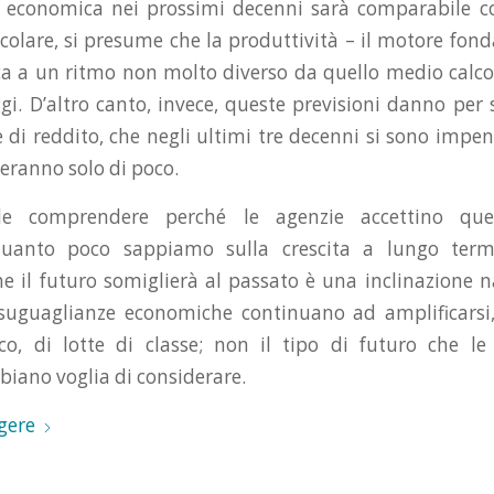
a economica nei prossimi decenni sarà comparabile c
ticolare, si presume che la produttività – il motore fon
sca a un ritmo non molto diverso da quello medio calco
gi. D’altro canto, invece, queste previsioni danno per 
 di reddito, che negli ultimi tre decenni si sono impen
ranno solo di poco.
ile comprendere perché le agenzie accettino que
quanto poco sappiamo sulla crescita a lungo term
 il futuro somiglierà al passato è una inclinazione na
isuguaglianze economiche continuano ad amplificarsi
co, di lotte di classe; non il tipo di futuro che le
biano voglia di considerare.
gere