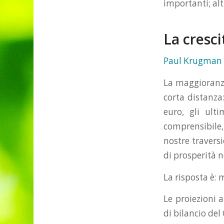
importanti; al
La cresci
Paul Krugman
La maggioranza 
corta distanza: 
euro, gli ult
comprensibile,
nostre travers
di prosperità 
La risposta è:
Le proiezioni 
di bilancio de