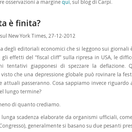
tre osservazioni a margine
qui
, sul blog di Carpi.
ta è finita?
sul New York Times, 27-12-2012
degli editoriali economici che si leggono sui giornali 
gli effetti del “fiscal cliff” sulla ripresa in USA, le diff
imi tentativi giapponesi di spezzare la deflazione. 
 visto che una depressione globale può rovinare la festa
ie attuali passeranno. Cosa sappiamo invece riguardo a
nel lungo termine?
 meno di quanto crediamo.
a lunga scadenza elaborate da organismi ufficiali, come 
l Congresso), generalmente si basano su due pesanti pre