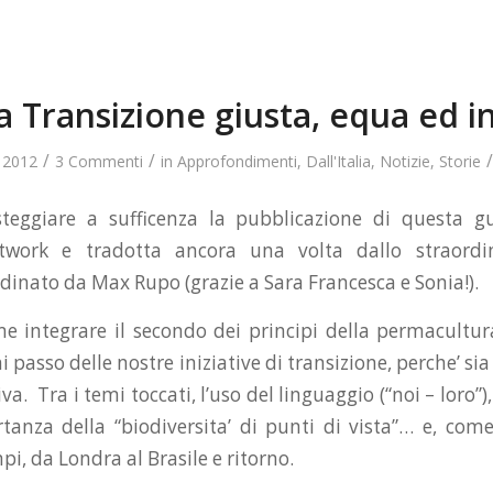
a Transizione giusta, equa ed in
/
/
/
 2012
3 Commenti
in
Approfondimenti
,
Dall'Italia
,
Notizie
,
Storie
teggiare a sufficenza la pubblicazione di questa gu
etwork e tradotta ancora una volta dallo straordi
dinato da Max Rupo (grazie a Sara Francesca e Sonia!).
me integrare il secondo dei principi della permacultura
i passo delle nostre iniziative di transizione, perche’ si
va. Tra i temi toccati, l’uso del linguaggio (“noi – loro”),
rtanza della “biodiversita’ di punti di vista”… e, com
pi, da Londra al Brasile e ritorno.