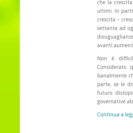
che la crescit
ultimi. In par
crescita – cre
settanta ad og
disuguaglianze
avanti aumente
Non è diffic
Considerato 
banalmente che
parte, se le d
futuro distopi
governative ab
Continua a leg