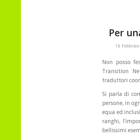
Per un
16 Febbraio
Non posso fes
Transition N
traduttori coor
Si parla di co
persone, in ogn
equa ed inclusi
ranghi, l’impo
bellissimi esem