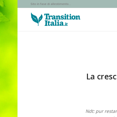
Sito in fase di allestimento...
La cresc
Ndt: pur resta