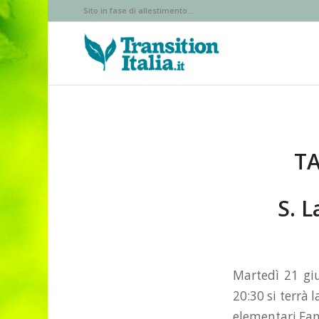
Sito in fase di allestimento...
TA
S. L
Martedì 21 giu
20:30 si terrà 
elementari Fant