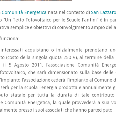
a
Comunità Energetica
nata nel contesto di
San Lazzaro
tto “Un Tetto Fotovoltaico per le Scuole Fantini” è in p
ativa semplice e obiettivi di coinvolgimento ampio dell
funziona:
i interessati acquistano o inizialmente prenotano u
to (costo della singola quota 250 €), al termine della 
r il 5 Agosto 2011, l’associazione Comunità Energet
 fotovoltaico, che sarà dimensionato sulla base delle 
l’impianto l’associazione cederà l’impianto al Comune d
zzerà per la scuola l’energia prodotta e annualmente gi
buto statale per tutta la durata di tale contributo 
ne Comunità Energetica, la quale provvederà a sua vol
lmente presso i suoi associati che hanno partecipato.