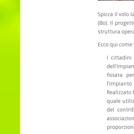
Spicca il volo l
(Bo). Il proge
struttura oper
Ecco qui come 
I cittadin
dell’impian
fissata pe
l’impianto
Realizzato 
quale utili
del contri
associazio
proporziona