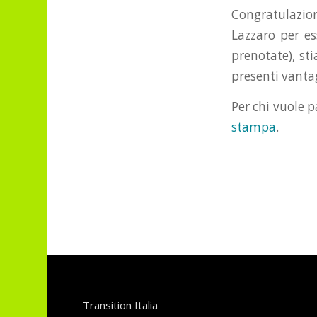
Congratulazion
Lazzaro per es
prenotate), st
presenti vantag
Per chi vuole pa
stampa
.
Transition Italia