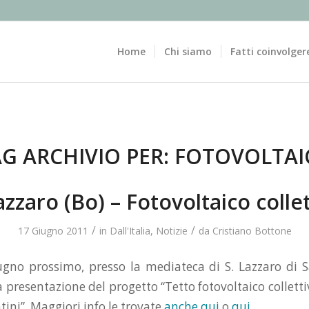
Home
Chi siamo
Fatti coinvolger
G ARCHIVIO PER:
FOTOVOLTAI
azzaro (Bo) – Fotovoltaico colle
/
/
17 Giugno 2011
in
Dall'Italia
,
Notizie
da
Cristiano Bottone
gno prossimo, presso la mediateca di S. Lazzaro di S
la presentazione del progetto “Tetto fotovoltaico colletti
ini”. Maggiori info le trovate
anche qui
o
qui
.