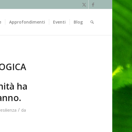
e
Approfondimenti
Eventi
Blog
OGICA
nità ha
 anno.
/
resilienza
da