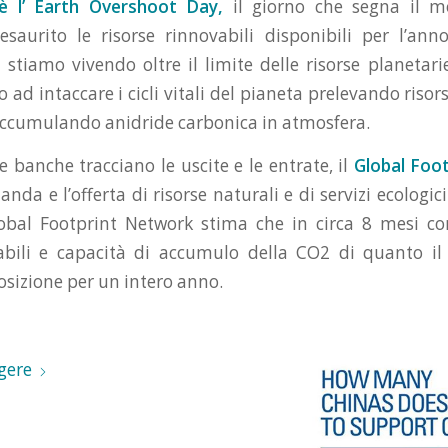
è l’ Earth Overshoot Day,
il giorno che segna il m
saurito le risorse rinnovabili disponibili per l’ann
 stiamo vivendo oltre il limite delle risorse planetar
 ad intaccare i cicli vitali del pianeta prelevando ris
accumulando anidride carbonica in atmosfera.
 banche tracciano le uscite e le entrate, il
Global Foo
da e l’offerta di risorse naturali e di servizi ecologici
 Global Footprint Network stima che in circa 8 mesi
vabili e capacità di accumulo della CO2 di quanto il
osizione per un intero anno.
gere