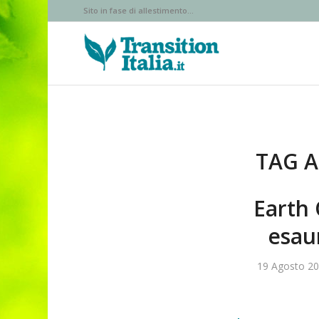
Sito in fase di allestimento...
TAG A
Earth 
esaur
19 Agosto 2