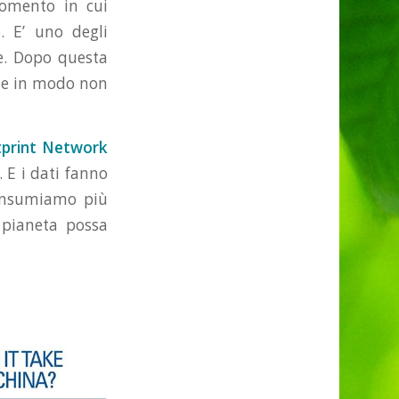
omento in cui
o. E’ uno degli
ie. Dopo questa
orse in modo non
tprint Network
. E i dati fanno
 consumiamo più
 pianeta possa