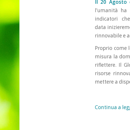
Il 20 Agosto 
l’umanità ha e
indicatori che
data inizieremo
rinnovabile e 
Proprio come le
misura la doman
riflettere. Il
risorse rinno
mettere a disp
Continua a leg