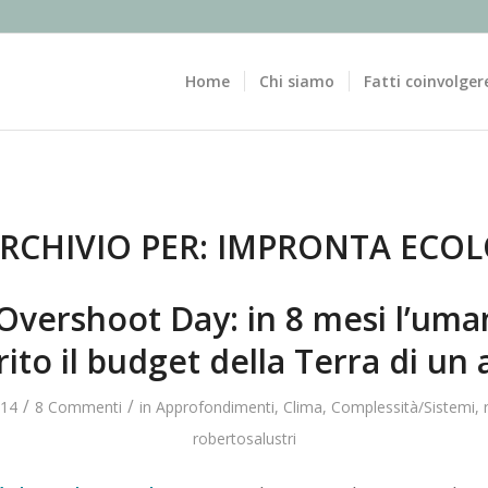
Home
Chi siamo
Fatti coinvolger
RCHIVIO PER:
IMPRONTA ECOL
Overshoot Day: in 8 mesi l’uma
ito il budget della Terra di un
/
/
014
8 Commenti
in
Approfondimenti
,
Clima
,
Complessità/Sistemi
,
robertosalustri