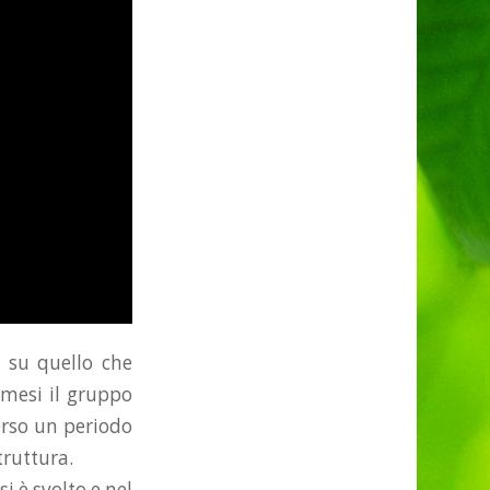
 su quello che
 mesi il gruppo
verso un periodo
truttura.
 è svolto e nel