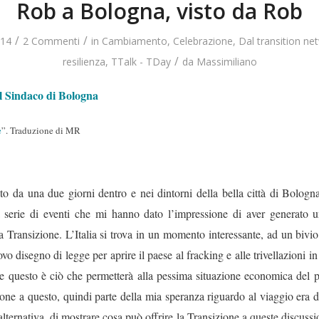
Rob a Bologna, visto da Rob
/
/
14
2 Commenti
in
Cambiamento
,
Celebrazione
,
Dal transition ne
/
resilienza
,
TTalk - TDay
da
Massimiliano
ol Sindaco di Bologna
e
”. Traduzione di MR
o da una due giorni dentro e nei dintorni della bella città di Bologna,
 serie di eventi che mi hanno dato l’impressione di aver generato u
la Transizione. L’Italia si trova in un momento interessante, ad un bivio
 disegno di legge per aprire il paese al fracking e alle trivellazioni in
e questo è ciò che permetterà alla pessima situazione economica del pa
ne a questo, quindi parte della mia speranza riguardo al viaggio era d
alternativa, di mostrare cosa può offrire la Transizione a queste discussi