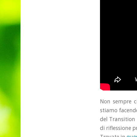
Non sempre ci
stiamo facendo
del Transition 
di riflessione 
Trovate in
ques