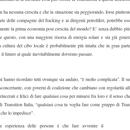
on ha nessuna crescita e che la situazione sta peggiorando, forse piuttosto
arte delle compagnie del fracking e ai dirigenti petroliferi, potrebbe es
mente la prima economia post crescita del mondo? E’ senza dubbio più ad
re questo, con una maggiore risorsa di energia solare e sta già gene
a cultura del cibo locale è probabilmente più intatta che in gran parte
il futuro al quale inevitabilmente dovremo passare.
i hanno ricordato tutti ovunque sia andato, “è molto complicata”. Il su
concertante, con governi di coalizione che cambiano con regolarità all
trincerati e felici di fare qualsiasi cosa per minarsi fra loro e il senso 
i Transition Italia, “qualsiasi cosa tu voglia fare come gruppo di Tra
 che lo impedisce”.
 esperienza delle persone è che fare avvenire il