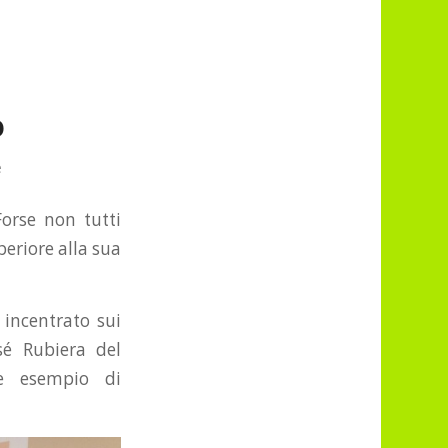
o
e
orse non tutti
eriore alla sua
incentrato sui
sé Rubiera del
te esempio di