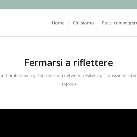
Home
Chi siamo
Fatti coinvolger
Fermarsi a riflettere
in
Cambiamento
,
Dal transition network
,
resilienza
,
Transizione inter
Bottone