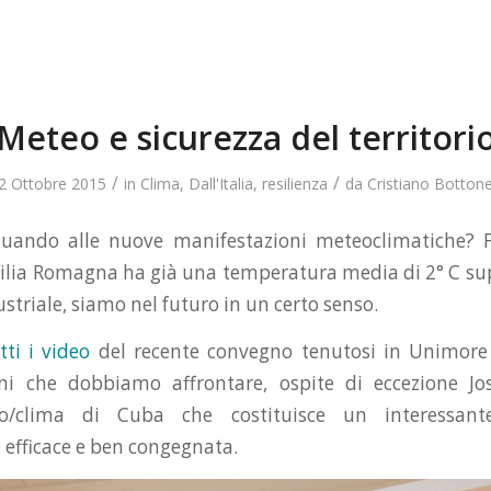
Meteo e sicurezza del territori
/
/
2 Ottobre 2015
in
Clima
,
Dall'Italia
,
resilienza
da
Cristiano Botton
tuando alle nuove manifestazioni meteoclimatiche? F
ilia Romagna ha già una temperatura media di 2° C sup
triale, siamo nel futuro in un certo senso.
tti i video
del recente convegno tenutosi in Unimore 
i che dobbiamo affrontare, ospite di eccezione Jo
eo/clima di Cuba che costituisce un interessan
 efficace e ben congegnata.