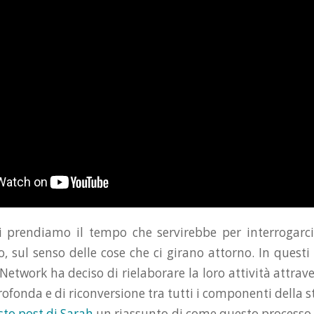
 prendiamo il tempo che servirebbe per interrogarci
, sul senso delle cose che ci girano attorno. In questi
Network ha deciso di rielaborare la loro attività attra
profonda e di riconversione tra tutti i componenti della s
to post di Sarah
un riassunto di come questo processo si