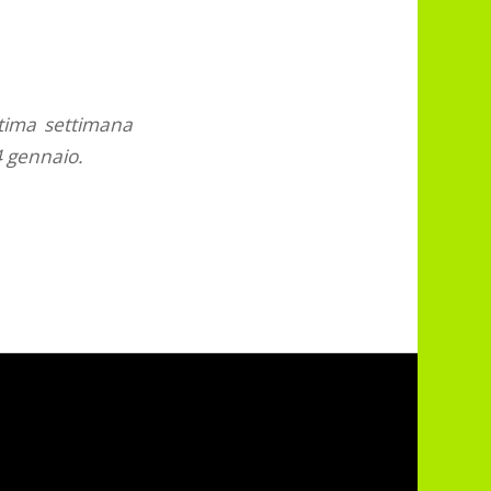
ltima settimana
4 gennaio.