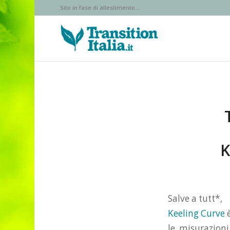
Sito in fase di allestimento...
K
Salve a tutt*,
Keeling Curve
è
le misurazioni