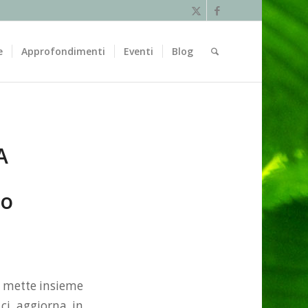
e
Approfondimenti
Eventi
Blog
A
to
ni mette insieme
 ci aggiorna in