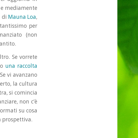
e e mediamente
o di
Mauna Loa
,
tantissimo per
inanziato (non
antito.
tro. Se vorrete
ato
una raccolta
 Se vi avanzano
rto, la cultura
tra, si comincia
nziare, non c’è
formati su cosa
 prospettiva.