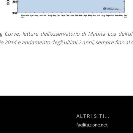
ng Curve: letture dell’osservatorio di Mauna Loa dell’u
io 2014 e andamento degli ultimi 2 anni, sempre fino al 
ALTRI SITI…
facilitazione.net