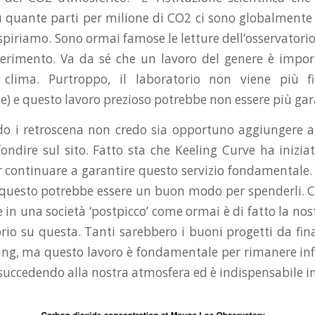
u quante parti per milione di CO2 ci sono globalment
espiriamo. Sono ormai famose le letture dell’osservatori
ferimento. Va da sé che un lavoro del genere è impor
 clima. Purtroppo, il laboratorio non viene più f
 e questo lavoro prezioso potrebbe non essere più gar
 i retroscena non credo sia opportuno aggiungere al
ondire sul sito. Fatto sta che Keeling Curve ha inizi
 continuare a garantire questo servizio fondamentale.
i, questo potrebbe essere un buon modo per spenderli. Ce
 in una società ‘postpicco’ come ormai è di fatto la nos
prio su questa. Tanti sarebbero i buoni progetti da fina
ling, ma questo lavoro è fondamentale per rimanere in
succedendo alla nostra atmosfera ed è indispensabile in