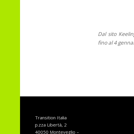
Dal sito Keeli
fino al 4 genna
Transition Italia
p.zza Libertà, 2
40050 Monteveglio –