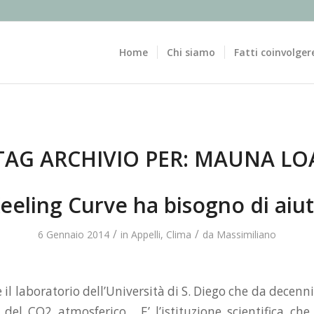
Home
Chi siamo
Fatti coinvolger
TAG ARCHIVIO PER:
MAUNA LO
eeling Curve ha bisogno di aiu
/
/
6 Gennaio 2014
in
Appelli
,
Clima
da
Massimiliano
 il laboratorio dell’Università di S. Diego che da decen
 del CO2 atmosferico. E’ l’istituzione scientifica che