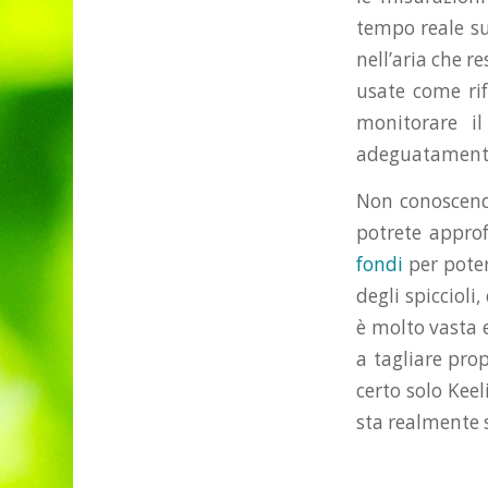
tempo reale s
nell’aria che r
usate come ri
monitorare il
adeguatamente)
Non conoscendo
potrete approf
fondi
per poter
degli spicciol
è molto vasta e
a tagliare pro
certo solo Kee
sta realmente 