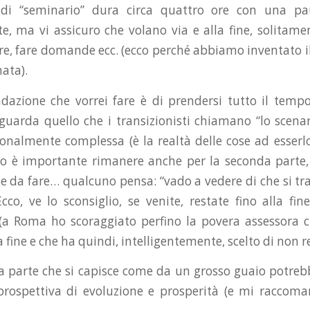
 di “seminario” dura circa quattro ore con una pa
, ma vi assicuro che volano via e alla fine, solitame
are, fare domande ecc. (ecco perché abbiamo inventato i
ata).
zione che vorrei fare è di prendersi tutto il tempo
guarda quello che i transizionisti chiamano “lo scena
nalmente complessa (è la realtà delle cose ad esserl
to è importante rimanere anche per la seconda parte,
se da fare… qualcuno pensa: “vado a vedere di che si tr
Ecco, ve lo sconsiglio, se venite, restate fino alla fi
 (a Roma ho scoraggiato perfino la povera assessora
la fine e che ha quindi, intelligentemente, scelto di non r
a parte che si capisce come da un grosso guaio potre
prospettiva di evoluzione e prosperità (e mi raccoma