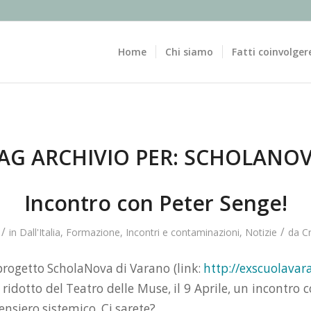
Home
Chi siamo
Fatti coinvolger
AG ARCHIVIO PER:
SCHOLANO
Incontro con Peter Senge!
/
/
in
Dall'Italia
,
Formazione
,
Incontri e contaminazioni
,
Notizie
da
C
 progetto ScholaNova di Varano (link:
http://exscuolavar
ridotto del Teatro delle Muse, il 9 Aprile, un incontro 
nsiero sistemico. Ci sarete?