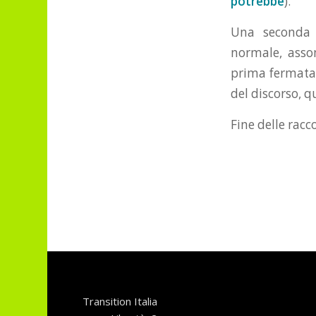
potrebbe
).
Una seconda 
normale, assom
prima fermata.
del discorso, q
Fine delle racc
Transition Italia