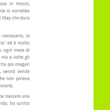
usa in mezzo,
nte si vorrebbe
l tDay che dura
 necessario, la
rio” ed è molto
o, ogni mese di
 ma a volte gli
atta poi magari
ne, sennò venite
 che non poteva
estare).
bbe nascere una
ndo, ho scritto