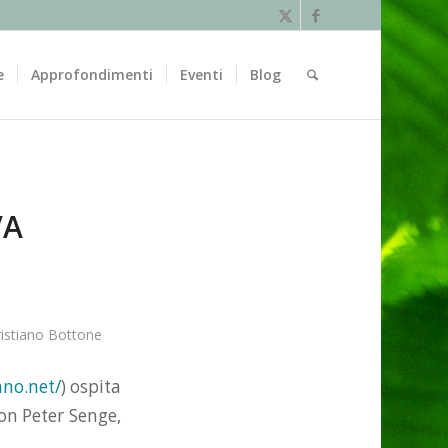
e
Approfondimenti
Eventi
Blog
VA
ristiano Bottone
ano.net/
) ospita
con Peter Senge,