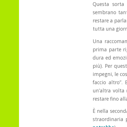
Questa sorta
sembrano tante
restare a parl
tutta una giorn
Una raccomanda
prima parte ri
dura ed emozio
più). Per ques
impegni, le co
faccio altro”. 
un’altra volta
restare fino al
È nella second
straordinaria 