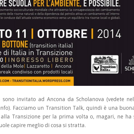
 sono invitato ad Ancona da Scholanova (vedete nel
 info). Facciamo un Transition Talk, quindi è una buon
a alla Transizione per la prima volta o, magari, ne ha 
le capire meglio di cosa si stratta.