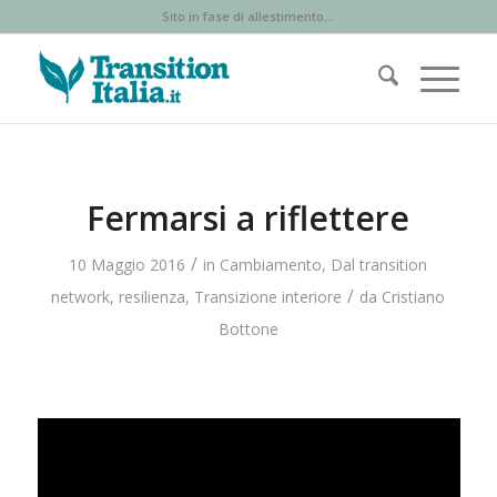
Sito in fase di allestimento...
Fermarsi a riflettere
/
10 Maggio 2016
in
Cambiamento
,
Dal transition
/
network
,
resilienza
,
Transizione interiore
da
Cristiano
Bottone